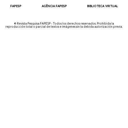
FAPESP
AGÊNCIA FAPESP
BIBLIOTECA VIRTUAL
© Revista Pesquisa FAPESP - Todos los derechos reservados. Prohibida la
reproducción total o parcial de textos e imágenes sin la debida autorización previa.