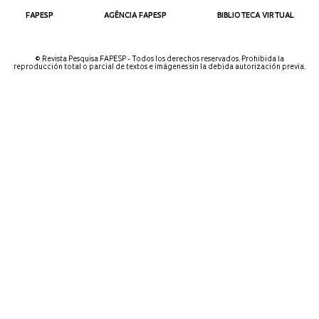
FAPESP
AGÊNCIA FAPESP
BIBLIOTECA VIRTUAL
© Revista Pesquisa FAPESP - Todos los derechos reservados. Prohibida la
reproducción total o parcial de textos e imágenes sin la debida autorización previa.