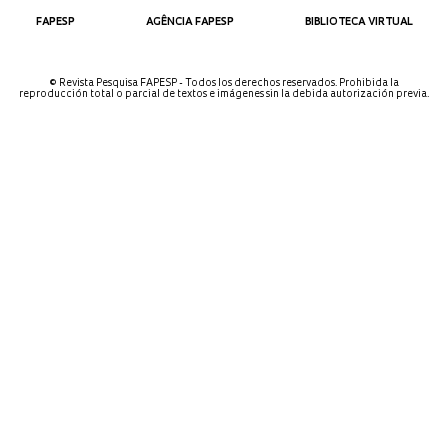
FAPESP
AGÊNCIA FAPESP
BIBLIOTECA VIRTUAL
© Revista Pesquisa FAPESP - Todos los derechos reservados. Prohibida la
reproducción total o parcial de textos e imágenes sin la debida autorización previa.