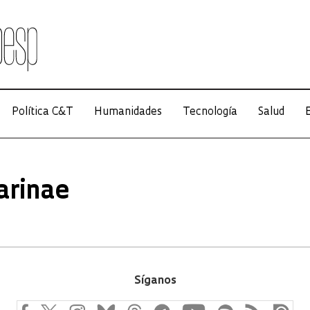
Política C&T
Humanidades
Tecnología
Salud
E
arinae
Síganos