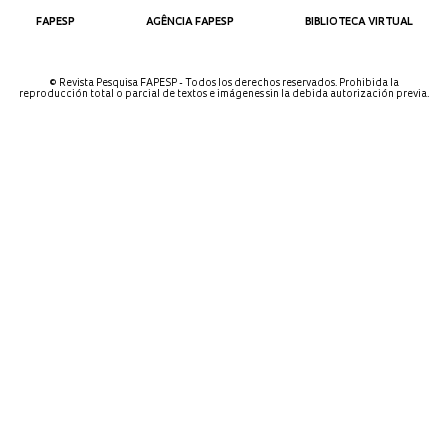
FAPESP
AGÊNCIA FAPESP
BIBLIOTECA VIRTUAL
© Revista Pesquisa FAPESP - Todos los derechos reservados. Prohibida la
reproducción total o parcial de textos e imágenes sin la debida autorización previa.