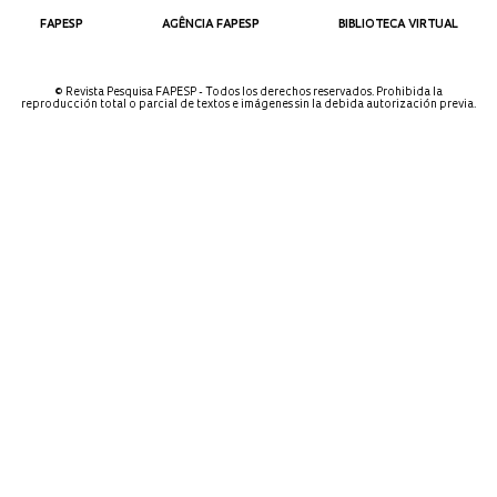
FAPESP
AGÊNCIA FAPESP
BIBLIOTECA VIRTUAL
© Revista Pesquisa FAPESP - Todos los derechos reservados. Prohibida la
reproducción total o parcial de textos e imágenes sin la debida autorización previa.