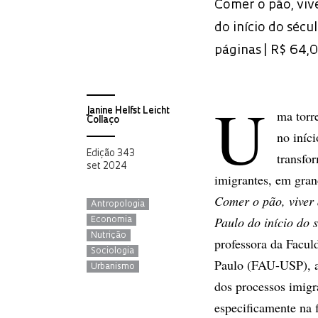
Comer o pão, vive
do início do sécu
páginas | R$ 64,
U
Janine Helfst Leicht
ma torr
Collaço
no iníc
Edição 343
transfo
set 2024
imigrantes, em grand
Comer o pão, viver 
Antropologia
Paulo do início do 
Economia
Nutrição
professora da Facul
Sociologia
Paulo (FAU-USP), an
Urbanismo
dos processos imigr
especificamente na 