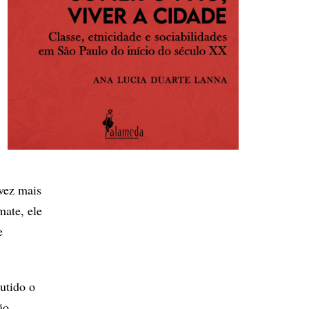
 vez mais
ate, ele
e
utido o
ão