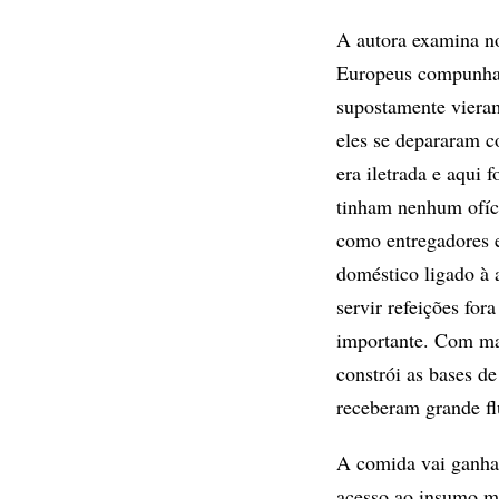
A autora examina no
Europeus compunham
supostamente vieram
eles se depararam c
era iletrada e aqui
tinham nenhum ofíci
como entregadores e
doméstico ligado à 
servir refeições for
importante. Com ma
constrói as bases d
receberam grande flu
A comida vai ganhar
acesso ao insumo ma