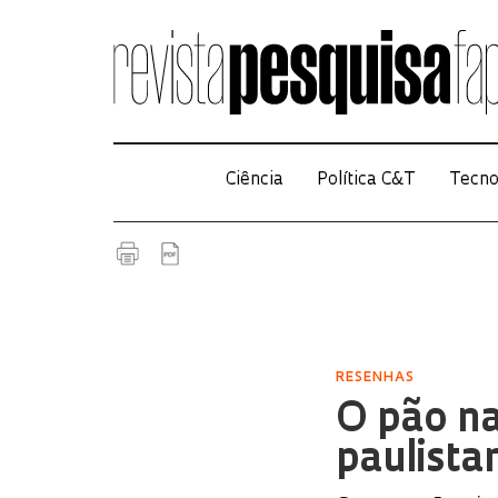
Ciência
Política C&T
Tecno
RESENHAS
O pão n
paulista