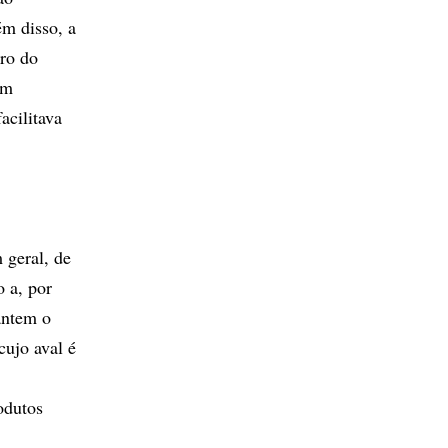
ém disso, a
rro do
am
acilitava
 geral, de
o a, por
antem o
cujo aval é
odutos