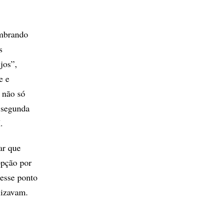
umbrando
s
jos”,
e e
 não só
 segunda
.
ar que
opção por
desse ponto
lizavam.