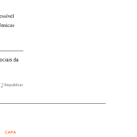
essível
nômicas
ociais da
Republicar