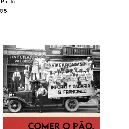
o Paulo
206