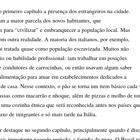
 primeiro capítulo a presença dos estrangeiros na cidade.
 a maior parcela dos novos habitantes, que
 para “civilizar” e embranquecer a população local. Mas
om outra realidade. A maioria dos italianos, por exemplo,
 foi tratada quase como população escravizada. Muitos não
o ou habilidade profissional: iam trabalhar em posições
 condutores de carrocinhas, ou então usavam algum saber
alimentação para atuar em estabelecimentos dedicados a
a de casa. Nesse contexto, o pão se torna um item básico cada
ssas como macarrão e nhoque, além de pizzas e molho de tom
e uma cozinha étnica que será reconhecida antes nos países qu
xo de imigrantes e só mais tarde na Itália.
 destaque no segundo capítulo, principalmente quando é disc
is importante naquele período: a farinha de trigo. O Brasil n