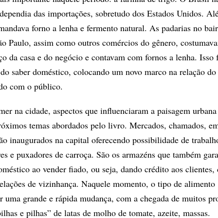
e dependia das importações, sobretudo dos Estados Unidos. Al
andava forno a lenha e fermento natural. As padarias no bai
São Paulo, assim como outros comércios do gênero, costumav
ço da casa e do negócio e contavam com fornos a lenha. Isso f
 do saber doméstico, colocando um novo marco na relação do
do com o público.
er na cidade, aspectos que influenciaram a paisagem urbana
próximos temas abordados pelo livro. Mercados, chamados, em
ão inaugurados na capital oferecendo possibilidade de trabalh
res e puxadores de carroça. São os armazéns que também gar
éstico ao vender fiado, ou seja, dando crédito aos clientes, 
 relações de vizinhança. Naquele momento, o tipo de alimento
r uma grande e rápida mudança, com a chegada de muitos pr
lhas e pilhas” de latas de molho de tomate, azeite, massas.