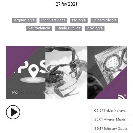
27 fev 2021
Arqueologia
Biodiversidade
Biologia
Epidemiologia
Neurociência
Saúde Pública
Zoologia
03:37 Helder Nakaya
23:01 Alysson Muotri
39:17 Solimary Garcia