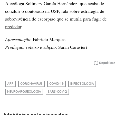
A ecóloga Solimary García Hernández, que acaba de
concluir o doutorado na USP, fala sobre estratégia de
sobrevivência de
escorpião que se mutila para fugir de
predador
.
Apresentação
: Fabrício Marques
Produção, roteiro e edição
: Sarah Caravieri
Republicar
APP
CORONAVÍRUS
COVID-19
INFECTOLOGIA
NEUROARQUEOLOGIA
SARS-COV-2