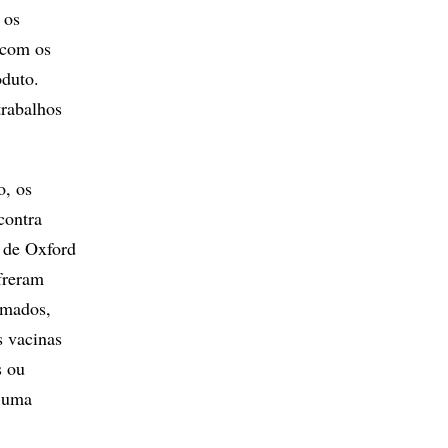
 os
 com os
oduto.
trabalhos
o, os
contra
 de Oxford
freram
omados,
s vacinas
s ou
r uma