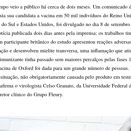
empo veio a público há cerca de dois meses. Um comunicado 
sta sua candidata a vacina em 50 mil indivíduos do Reino Un
a do Sul e Estados Unidos, foi divulgado no dia 8 de setembro
ícia publicada dois dias antes pela imprensa: os trabalhos ti
 participante britânico do estudo apresentou reações adversas
ção e desenvolveu mielite transversa, uma inflamação que ati
imunizante tinha passado sem maiores percalços pelas fases 1
 vacina de Oxford foi dada para um grande número de pessoas. 
 situação, não obrigatoriamente causada pelo produto em teste
, afirma o virologista Celso Granato, da Universidade Federal 
retor clínico do Grupo Fleury.