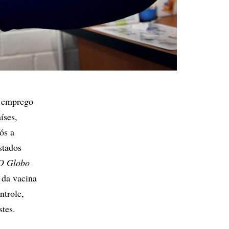
o emprego
íses,
ós a
stados
O Globo
 da vacina
ntrole,
tes.