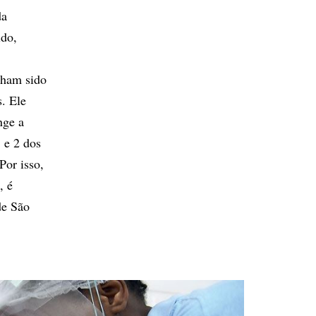
da
ido,
nham sido
. Ele
nge a
 e 2 dos
Por isso,
, é
de São