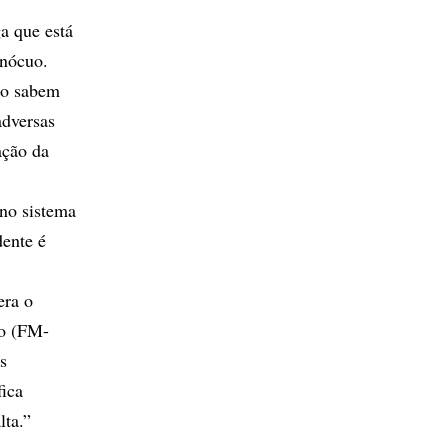
a que está
inócuo.
ão sabem
adversas
ação da
no sistema
dente é
era o
lo (FM-
s
fica
lta.”