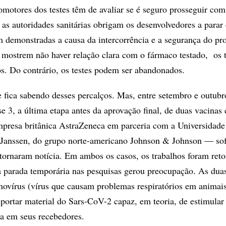
omotores dos testes têm de avaliar se é seguro prosseguir com
, as autoridades sanitárias obrigam os desenvolvedores a parar
em demonstradas a causa da intercorrência e a segurança do pr
 mostrem não haver relação clara com o fármaco testado, os 
. Do contrário, os testes podem ser abandonados.
 fica sabendo desses percalços. Mas, entre setembro e outubr
ase 3, a última etapa antes da aprovação final, de duas vacinas 
presa britânica AstraZeneca em parceria com a Universidade
a Janssen, do grupo norte-americano Johnson & Johnson — so
 tornaram notícia. Em ambos os casos, os trabalhos foram ret
 parada temporária nas pesquisas gerou preocupação. As dua
novírus (vírus que causam problemas respiratórios em animai
portar material do Sars-CoV-2 capaz, em teoria, de estimula
a em seus recebedores.