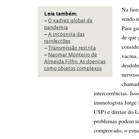
Na fase
Leia também:
sendo t
–
O xadrez global da
Para ga
pandemia
–
A incógnita das
de que 
reinfecções
conside
–
Transmissão restrita
vacina,
–
Naomar Monteiro de
Almeida Filho: As doenças
desdobr
como objetos complexos
nervoso
chamado
intercorrências. Iss
imunologista Jorge 
USP) e diretor do L
problemas podem não
comprovado, o estud