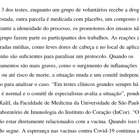
 3 dos testes, enquanto um grupo de voluntários recebe a drog
estada, outra parcela é medicada com placebo, um composto 
rantir a idoneidade do processo, os promotores dos ensaios n
grupo fazem parte os participantes dos trabalhos. As reações 
radas médias, como leves dores de cabeça e no local de aplic
 não são suficientes para paralisar um protocolo. Quando os
amentos são mais graves, como o surgimento de inflamações 
 ou até risco de morte, a situação muda e um comitê indepen
 para analisar o caso. “Em testes clínicos grandes sempre há
o é normal e o comitê de especialistas avalia a situação”, pond
Kalil, da Faculdade de Medicina da Universidade de São Pau
aboratório de Imunologia do Instituto do Coração (InCor). “O
 estar diretamente relacionados com a vacina. Quando isso 
o segue. A esperança nas vacinas contra Covid-19 continua a