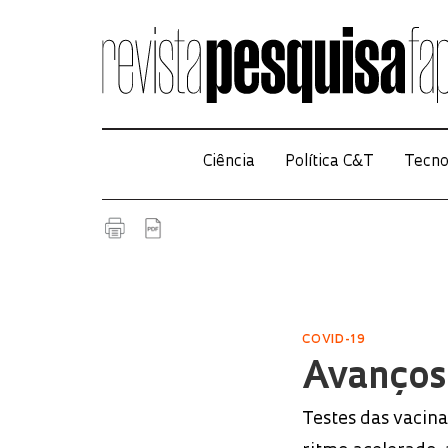
Ciência
Política C&T
Tecno
COVID-19
Avanços
Testes das vacin