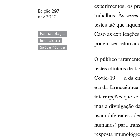
experimentos, os pr
Edição 297
trabalhos. Às vezes
nov 2020
testes até que fiqu
Caso as explicações
Farmacologia
Imunologia
podem ser retomados
Saúde Pública
O público raramente
testes clínicos de f
Covid-19 — a da em
e a da farmacêutic
interrupções que se
mas a divulgação da
usam diferentes ade
humanos) para trans
resposta imunológic