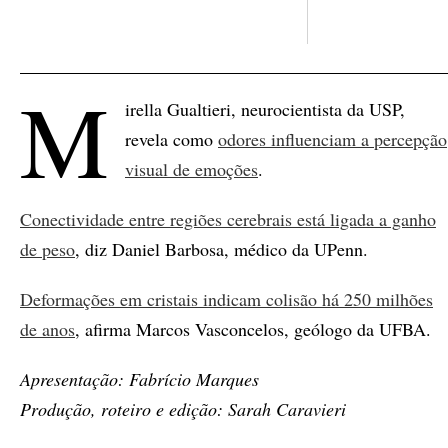
M
irella Gualtieri, neurocientista da USP,
revela como
odores influenciam a percepção
visual de emoções
.
Conectividade entre regiões cerebrais está ligada a ganho
de peso
, diz Daniel Barbosa, médico da UPenn.
Deformações em cristais indicam colisão há 250 milhões
de anos
, afirma Marcos Vasconcelos, geólogo da UFBA.
Apresentação: Fabrício Marques
Produção, roteiro e edição: Sarah Caravieri