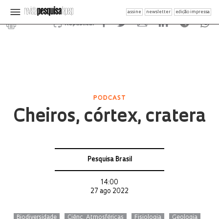
assine
newsletter
edição impressa
Republicar
PODCAST
Cheiros, córtex, cratera
Pesquisa Brasil
14:00
27 ago 2022
Biodiversidade
Ciênc. Atmosféricas
Fisiologia
Geologia