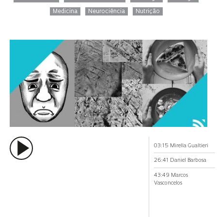
Medicina
Neurociência
Nutrição
03:15 Mirella Gualtieri
26:41 Daniel Barbosa
43:49 Marcos
Vasconcelos