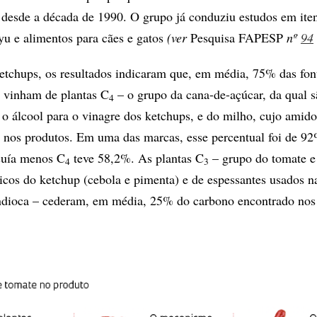
 desde a década de 1990. O grupo já conduziu estudos em it
oyu e alimentos para cães e gatos
(ver
Pesquisa FAPESP
nº
94
tchups, os resultados indicaram que, em média, 75% das fon
 vinham de plantas C
– o grupo da cana-de-açúcar, da qual s
4
e o álcool para o vinagre dos ketchups, e do milho, cujo ami
 nos produtos. Em uma das marcas, esse percentual foi de 92
suía menos C
teve 58,2%. As plantas C
– grupo do tomate e
4
3
icos do ketchup (cebola e pimenta) e de espessantes usados na
ioca – cederam, em média, 25% do carbono encontrado nos 