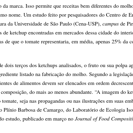
 da marca. Isso permite que receitas bem diferentes do molh
mo nome. Um estudo feito por pesquisadores do Centro de E
tura da Universidade de São Paulo (Cena-USP),
campus
de Pir
s de ketchup encontradas em mercados dessa cidade do interio
as de que o tomate representaria, em média, apenas 25% da 
e dois terços dos ketchups analisados, o fruto ou sua polpa a
rediente listado na fabricação do molho. Segundo a legislaçã
edientes de alimentos devem ser elencados em ordem decrescen
a composição, do mais ao menos abundante. “A imagem do ke
 tomate, seja nas propagandas ou nas ilustrações em suas em
 Plínio Barbosa de Camargo, do Laboratório de Ecologia Iso
do estudo, publicado em março no
Journal of Food Composit