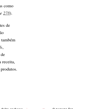
ens como
e
278
).
tes de
ão
do também
%,
 de
 receita,
produtos.