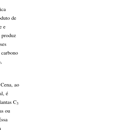
ica
oduto de
e e
a produz
sses
o carbono
,
 Cena, ao
l, é
lantas C
3
as ou
Essa
m