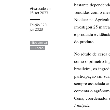
bastante dependendo
Atualizado em
vendidas com o mes
15 set 2023
Nuclear na Agricul
Edição 328
investigou 25 marca
jun 2023
e produziu evidênci
do produto.
Bioquímica
Nutrição
No rótulo de cerca d
como o primeiro ing
brasileira, os ingr
participação em su
sempre associada ao
comenta o agrônomo
Cena, coordenador 
Analysis
.