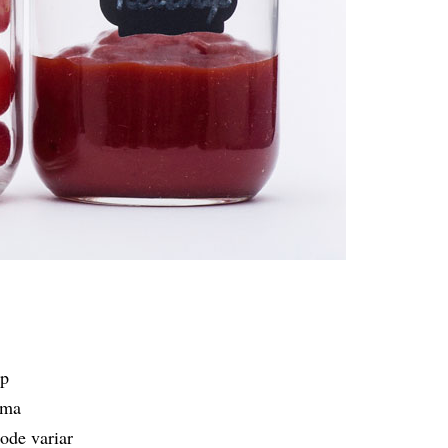
up
uma
ode variar