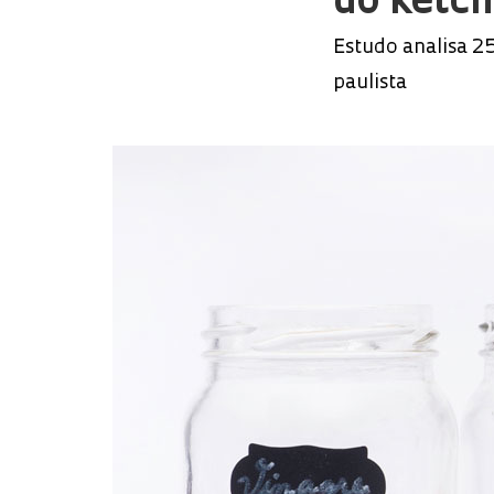
do ketc
Estudo analisa 2
paulista