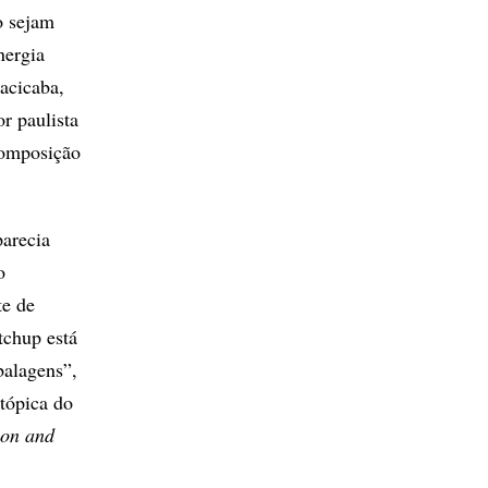
o sejam
nergia
acicaba,
r paulista
composição
parecia
o
te de
tchup está
balagens”,
tópica do
ion
and