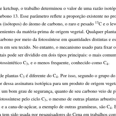
e ketchup, o trabalho determinou o valor de uma razão isotóp
rbono 13. Esse parâmetro reflete a proporção existente no pr
13
as (isótopos) do átomo de carbono, o raro e pesado
C e o lev
enientes da matéria-prima de origem vegetal. Qualquer plant
carbono por meio da fotossíntese em quantidades distintas e e
m em seu tecido. No entanto, o mecanismo usado para fixar 
tais pode ser dividido em dois tipos principais: o mais comum
tossintético C
, e o menos frequente, conhecido como C
.
3
4
de plantas C
é diferente do C
. Por isso, segundo o grupo do
3
4
or dessa assinatura isotópica para um produto de origem vegeta
om um bom grau de segurança, quanto de seu carbono veio de p
fotossíntese pelo ciclo C
, o mesmo de outras plantas arbustiv
3
o e a cana-de-açúcar, a exemplo de outras gramíneas, são C
. 
4
a tem sido usada por pesquisadores do Cena em trabalhos co