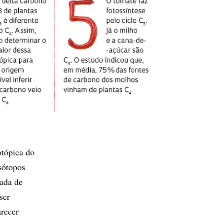
otópica do
sótopos
vada de
ser
arecer