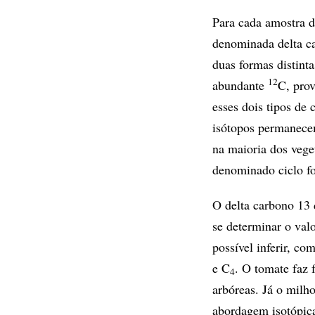
Para cada amostra d
denominada delta ca
duas formas distint
12
abundante
C, prov
esses dois tipos de 
isótopos permanece
na maioria dos vege
denominado ciclo fo
O delta carbono 13 
se determinar o val
possível inferir, c
e C
. O tomate faz 
4
arbóreas. Já o milh
abordagem isotópic