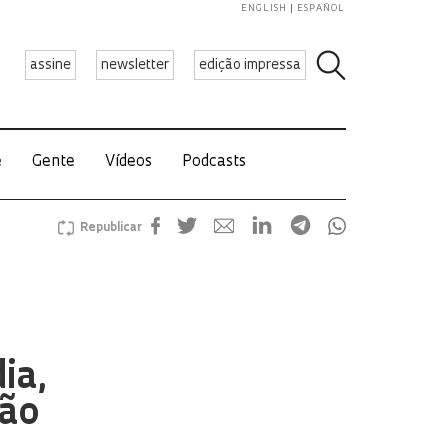
ENGLISH
ESPAÑOL
assine
newsletter
edição impressa
e
Gente
Vídeos
Podcasts
Republicar
ia,
ção