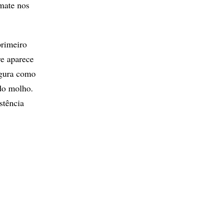
omate nos
rimeiro
re aparece
igura como
 do molho.
stência