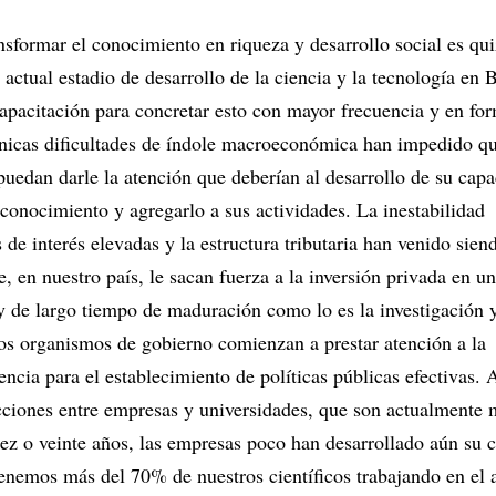
sformar el conocimiento en riqueza y desarrollo social es qui
 actual estadio de desarrollo de la ciencia y la tecnología en 
 capacitación para concretar esto con mayor frecuencia y en fo
ónicas dificultades de índole macroeconómica han impedido qu
puedan darle la atención que deberían al desarrollo de su cap
conocimiento y agregarlo a sus actividades. La inestabilidad
 de interés elevadas y la estructura tributaria han venido sie
, en nuestro país, le sacan fuerza a la inversión privada en u
 y de largo tiempo de maduración como lo es la investigación y
os organismos de gobierno comienzan a prestar atención a la
encia para el establecimiento de políticas públicas efectivas. 
acciones entre empresas y universidades, que son actualment
iez o veinte años, las empresas poco han desarrollado aún su 
enemos más del 70% de nuestros científicos trabajando en el