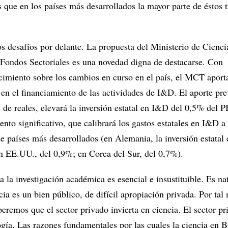
 que en los países más desarrollados la mayor parte de éstos t
s desafíos por delante. La propuesta del Ministerio de Cienci
 Fondos Sectoriales es una novedad digna de destacarse. Con
imiento sobre los cambios en curso en el país, el MCT aport
en el financiamiento de las actividades de I&D. El aporte pre
de reales, elevará la inversión estatal en I&D del 0,5% del P
nto significativo, que calibrará los gastos estatales en I&D a
e países más desarrollados (en Alemania, la inversión estatal
n EE.UU., del 0,9%; en Corea del Sur, del 0,7%).
a la investigación académica es esencial e insustituible. Es na
ncia es un bien público, de difícil apropiación privada. Por tal
eremos que el sector privado invierta en ciencia. El sector p
logía. Las razones fundamentales por las cuales la ciencia en B