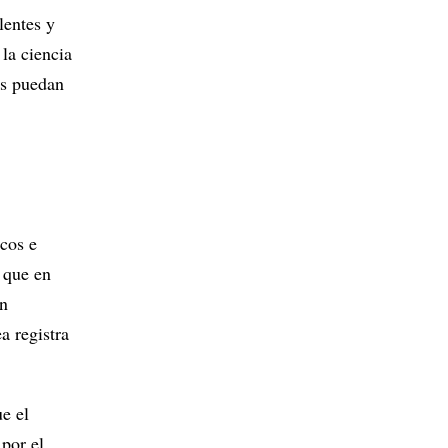
lentes y
 la ciencia
as puedan
icos e
s que en
en
a registra
ue el
por el