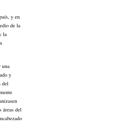
país, y en
edio de la
y la
n
r una
rado y
 del
amente
ganizasen
s áreas del
encabezado