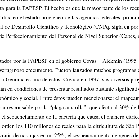
sta para la FAPESP. El hecho es que la mayor parte de los rec
ntífica en el estado provienen de las agencias federales, princ
l de Desarrollo Científico y Tecnológico (CNPq, sigla en por
de Perfeccionamiento del Personal de Nivel Superior (Capes, 
tados por la FAPESP en el gobierno Covas – Alckmin (1995 
vertiginoso crecimiento. Fueron lanzados muchos programas 
a Genoma es uno de estos. Creado en 1997, sus diversos pro
án en condiciones de presentar resultados bastante significati
conómico y social. Entre éstos pueden mencionarse: el mapea
ria responsable por la “plaga amarilla”, que afecta al 30% de 
; el secuenciamiento de la bacteria que causa el chancro cítric
 orden los 110 millones de reales para la citricultura de São 
cción de naranjas en un 25%; el secuenciamiento de genes de