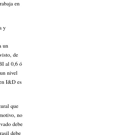
rabaja en
a y
a un
visto, de
BI al 0,6 ó
 un nivel
 en I&D es
tural que
 motivo, no
rivado debe
rasil debe