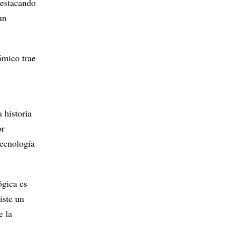
destacando
un
ómico trae
 historia
or
tecnología
ógica es
iste un
e la