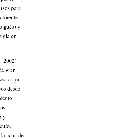
ursos para
ipalmente
tugués) y
sigla en
– 2002)
de gran
yectos ya
vos desde
miento
los
o y
Paulo,
 la caña de