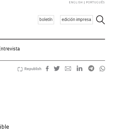
ENGLISH
PORTUGUÊS
boletín
edición impresa
ntrevista
Republish
ible