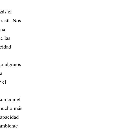
zás el
Brasil. Nos
rma
e las
acidad
ndo algunos
na
 el
Aun con el
e mucho más
capacidad
 ambiente