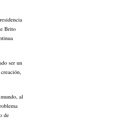
residencia
e Brito
ntinua
ado ser un
 creación,
l mundo, al
problema
io de