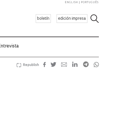
ENGLISH
PORTUGUÊS
boletín
edición impresa
ntrevista
Republish