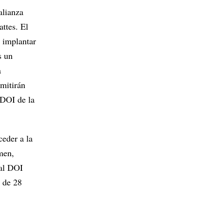
alianza
ttes. El
a implantar
s un
a
rmitirán
 DOI de la
ceder a la
men,
nal DOI
s de 28