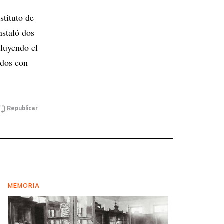
stituto de
nstaló dos
cluyendo el
ados con
Republicar