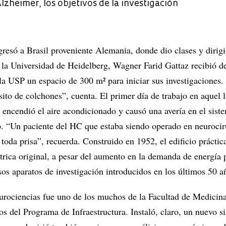
lzheimer, los objetivos de la investigación
resó a Brasil proveniente Alemania, donde dio clases y dirigi
 la Universidad de Heidelberg, Wagner Farid Gattaz recibió del
la USP un espacio de 300 m² para iniciar sus investigaciones.
ito de colchones”, cuenta. El primer día de trabajo en aquel 
 encendió el aire acondicionado y causó una avería en el sist
cio. “Un paciente del HC que estaba siendo operado en neurocir
 toda prisa”, recuerda. Construido en 1952, el edificio prácti
trica original, a pesar del aumento en la demanda de energía 
os aparatos de investigación introducidos en los últimos 50 a
eurociencias fue uno de los muchos de la Facultad de Medicina
s del Programa de Infraestructura. Instaló, claro, un nuevo s