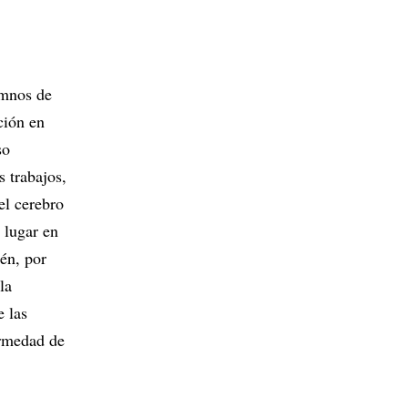
umnos de
ción en
so
s trabajos,
el cerebro
 lugar en
ién, por
la
 las
ermedad de