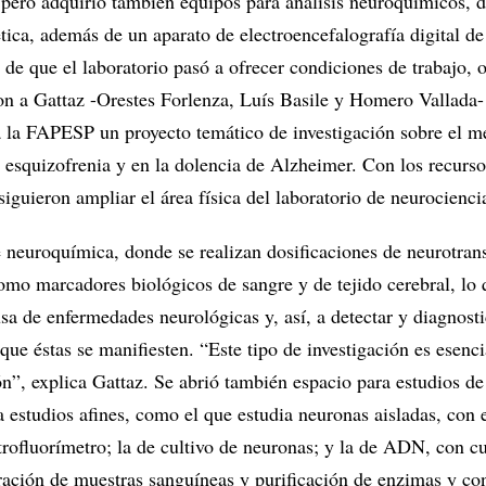
 pero adquirió también equipos para análisis neuroquímicos, d
ica, además de un aparato de electroencefalografía digital de
de que el laboratorio pasó a ofrecer condiciones de trabajo, o
ron a Gattaz -Orestes Forlenza, Luís Basile y Homero Vallada-
a la FAPESP un proyecto temático de investigación sobre el 
a esquizofrenia y en la dolencia de Alzheimer. Con los recurs
siguieron ampliar el área física del laboratorio de neurocienci
e neuroquímica, donde se realizan dosificaciones de neurotran
omo marcadores biológicos de sangre y de tejido cerebral, lo
a de enfermedades neurológicas y, así, a detectar y diagnosti
ue éstas se manifiesten. “Este tipo de investigación es esenci
ón”, explica Gattaz. Se abrió también espacio para estudios de
 estudios afines, como el que estudia neuronas aisladas, con 
rofluorímetro; la de cultivo de neuronas; y la de ADN, con c
ación de muestras sanguíneas y purificación de enzimas y co