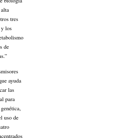
e biología
 alta
tros tres
 y los
metabolismo
os de
as.”
smisores
 que ayuda
car las
al para
 genética,
el uso de
uatro
ncentrados