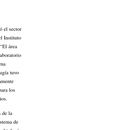
ó el sector
 Instituto
 “El área
laboratorio
ema
ugía tuvo
camente
para los
ños.
 de la
istema de