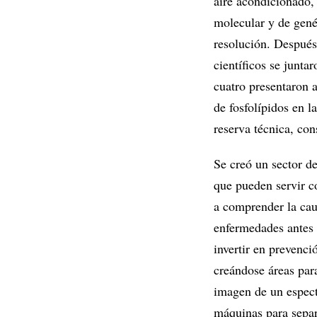
aire acondicionado,
molecular y de genét
resolución. Después 
científicos se junta
cuatro presentaron 
de fosfolípidos en l
reserva técnica, con
Se creó un sector d
que pueden servir c
a comprender la caus
enfermedades antes q
invertir en prevenci
creándose áreas para
imagen de un espect
máquinas para separ