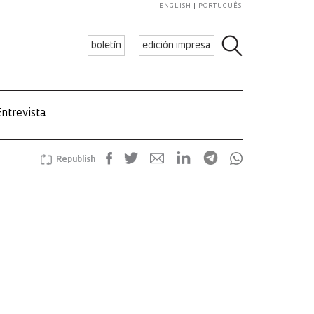
ENGLISH
PORTUGUÊS
boletín
edición impresa
ntrevista
Republish