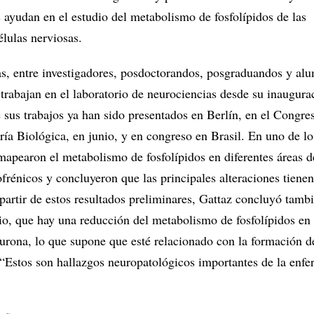
s ayudan en el estudio del metabolismo de fosfolípidos de las
lulas nerviosas.
s, entre investigadores, posdoctorandos, posgraduandos y al
a trabajan en el laboratorio de neurociencias desde su inaugura
 sus trabajos ya han sido presentados en Berlín, en el Congre
ía Biológica, en junio, y en congreso en Brasil. En uno de lo
mapearon el metabolismo de fosfolípidos en diferentes áreas d
frénicos y concluyeron que las principales alteraciones tienen
 partir de estos resultados preliminares, Gattaz concluyó tamb
io, que hay una reducción del metabolismo de fosfolípidos en 
rona, lo que supone que esté relacionado con la formación de
 “Estos son hallazgos neuropatológicos importantes de la enf