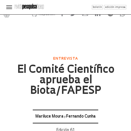
boletín
edición impresa
Republish
ENTREVISTA
El Comité Científico
aprueba el
Biota/FAPESP
Mariluce Moura
Fernando Cunha
y
Edición 61