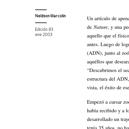
Neldson Marcolin
Un artículo de apen
de
Nature
, y una p
Edición 83
aquello que el físi
ene 2003
antes. Luego de log
(ADN), junto al zoó
aquéllos que desear
“Descubrimos el sec
estructura del ADN
vista, el éxito de e
Empezó a cursar zoo
había recibido y a l
desarrollado un tra
tenía 35 años, no h