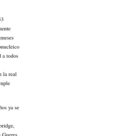
53
mente
s meses
onucleico
 a todos
 la real
imple
ños ya se
bridge,
a Guerra