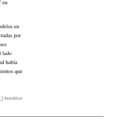
C en
odelos en
ctadas por
ses
l lado
nd había
ientos que
Republicar