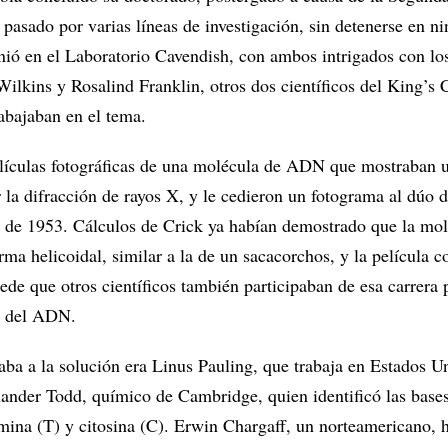
pasado por varias líneas de investigación, sin detenerse en n
unió en el Laboratorio Cavendish, con ambos intrigados con lo
lkins y Rosalind Franklin, otros dos científicos del King’s 
abajaban en el tema.
lículas fotográficas de una molécula de ADN que mostraban 
 la difracción de rayos X, y le cedieron un fotograma al dúo d
 de 1953. Cálculos de Crick ya habían demostrado que la mol
ma helicoidal, similar a la de un sacacorchos, y la película c
ede que otros científicos también participaban de esa carrera 
ra del ADN.
aba a la solución era Linus Pauling, que trabaja en Estados U
ander Todd, químico de Cambridge, quien identificó las base
imina (T) y citosina (C). Erwin Chargaff, un norteamericano, 