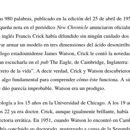
as 980 palabras, publicado en la edición del 25 de abril de 19
equeña nota en el periódico
New Chronicle
anunciaron oficial
co inglés Francis Crick había difundido sin ningún cuidado do
rar armar un modelo en tres dimensiones del ácido desoxirrib
logo estadounidense James Watson, Crick le contó la novedad
an escucharla en el
pub
The Eagle, de Cambridge, Inglaterra:
reto de la vida”. A decir verdad, Crick y Watson descubrieron
, algo fundamental para comprender cómo éste funciona. A s
se dúo parecía improbable. Watson era un prodigio.
logía a los 15 años en la Universidad de Chicago. A los 19 a
os 22 ya era doctor. Crick, aunque igualmente brillante, había
yectoria errática. En 1951, cuando Watson lo encontró en Cam
abía concluido su doctorado, postergado a causa de la Segund