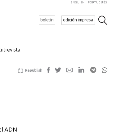
ENGLISH
PORTUGUÊS
boletín
edición impresa
ntrevista
Republish
del ADN