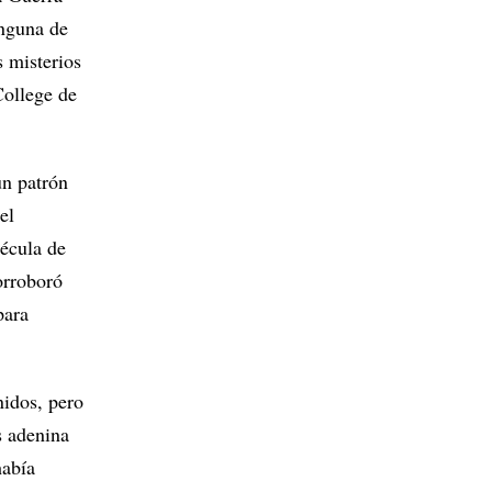
inguna de
s misterios
College de
un patrón
el
écula de
orroboró
para
nidos, pero
s adenina
había