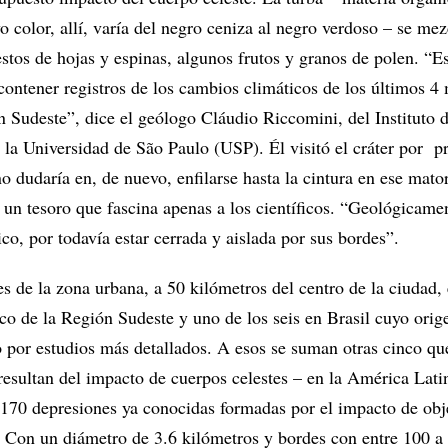
 color, allí, varía del negro ceniza al negro verdoso – se mez
estos de hojas y espinas, algunos frutos y granos de polen. “E
ontener registros de los cambios climáticos de los últimos 4 
n Sudeste”, dice el geólogo Cláudio Riccomini, del Instituto 
 la Universidad de São Paulo (USP). Él visitó el cráter por p
 dudaría en, de nuevo, enfilarse hasta la cintura en ese mator
 un tesoro que fascina apenas a los científicos. “Geológicamen
nico, por todavía estar cerrada y aislada por sus bordes”.
es de la zona urbana, a 50 kilómetros del centro de la ciudad, 
ico de la Región Sudeste y uno de los seis en Brasil cuyo orig
o por estudios más detallados. A esos se suman otras cinco qu
sultan del impacto de cuerpos celestes – en la América Lati
170 depresiones ya conocidas formadas por el impacto de obj
. Con un diámetro de 3.6 kilómetros y bordes con entre 100 a