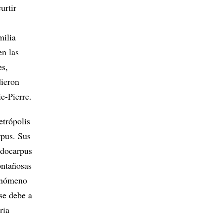
urtir
milia
en las
es,
dieron
e-Pierre.
etrópolis
rpus. Sus
odocarpus
ontañosas
fenómeno
se debe a
ria