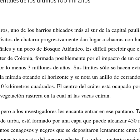
entales de los últimos 100 mil años
ros, uno de los barrios ubicados más al sur de la capital paulis
ósitos de chatarra progresivamente dan lugar a chacras con hu
ñales y un poco de Bosque Atlántico. Es difícil percibir que e
ráter de Colonia, formada posiblemente por el impacto de un c
or lo menos 3 millones de años. Sus límites sólo se hacen evi
la mirada oteando el horizonte y se nota un anillo de cerrand
10 kilómetros cuadrados. El centro del cráter está ocupado po
vegetación rastrera en la cual ni las vacas entran.
 pero a los investigadores les encanta entrar en ese pantano. 
de turba, está formado por una capa que puede alcanzar 450 
ntos cenagosos y negros que se depositaron lentamente entre 
supuesto impacto del cuerpo celeste. La turba – materia orgán