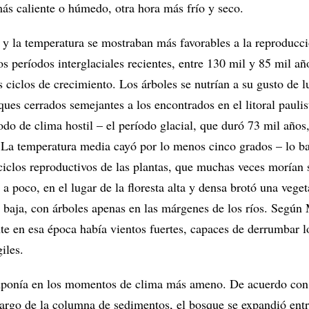
más caliente o húmedo, otra hora más frío y seco.
 la temperatura se mostraban más favorables a la reproducci
os períodos interglaciales recientes, entre 130 mil y 85 mil año
es ciclos de crecimiento. Los árboles se nutrían a su gusto de l
es cerrados semejantes a los encontrados en el litoral paulis
odo de clima hostil – el período glacial, que duró 73 mil años
. La temperatura media cayó por lo menos cinco grados – lo ba
ciclos reproductivos de las plantas, que muchas veces morían 
a poco, en el lugar de la floresta alta y densa brotó una vege
y baja, con árboles apenas en las márgenes de los ríos. Según 
te en esa época había vientos fuertes, capaces de derrumbar l
iles.
mponía en los momentos de clima más ameno. De acuerdo con e
 largo de la columna de sedimentos, el bosque se expandió ent