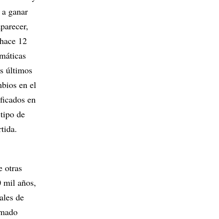
 a ganar
aparecer,
 hace 12
imáticas
s últimos
bios en el
ificados en
 tipo de
tida.
e otras
 mil años,
ales de
amado