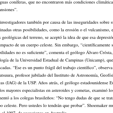
tiguas coníferas, que no encontraron más condiciones climática
ansiones”.
s investigadores también por causa de las inseguridades sobre s
inadas otras posibilidades, como la erosión o el vulcanismo, 
as geológicas del terreno, se aceptó la idea de que esa depresi
 impacto de un cuerpo celeste. Sin embargo, “científicamente 
bilidades no es suficiente”, comenta el geólogo Álvaro Crósta,
ología de la Universidad Estadual de Campinas (Unicamp), que
écadas. “Ese es un punto frágil del trabajo científico”, observa
suura, profesor jubilado del Instituto de Astronomía, Geofís
as (IAG) de la USP. Años atrás, el geólogo estadounidense 
os mayores especialistas en asteroides y cometas, examinó lo
entó a los colegas brasileños: “No tengo dudas de que se trat
o celeste. Pero ustedes lo tendrán que probar”. Shoemaker m
 el 1997, de vacaciones en Australia.