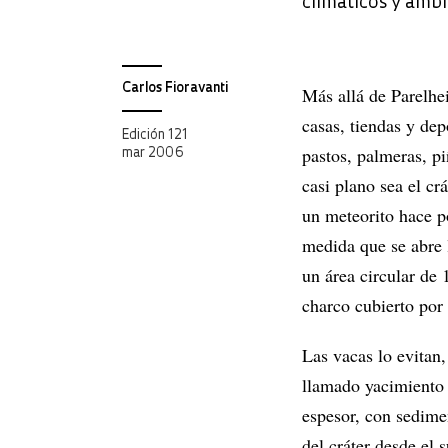
climáticos y ambi
Carlos Fioravanti
Más allá de Parelhei
casas, tiendas y dep
Edición 121
pastos, palmeras, pi
mar 2006
casi plano sea el c
un meteorito hace p
medida que se abre 
un área circular de 
charco cubierto por 
Las vacas lo evitan,
llamado yacimiento 
espesor, con sedime
del cráter desde el 