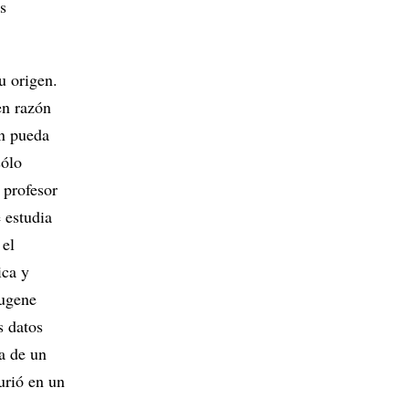
s
u origen.
en razón
ón pueda
sólo
 profesor
 estudia
 el
ica y
Eugene
s datos
a de un
urió en un