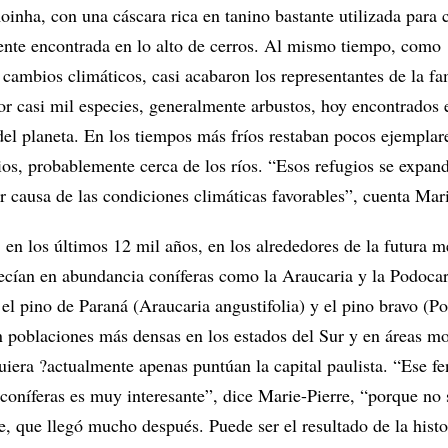
nha, con una cáscara rica en tanino bastante utilizada para c
nte encontrada en lo alto de cerros. Al mismo tiempo, como
cambios climáticos, casi acabaron los representantes de la fa
r casi mil especies, generalmente arbustos, hoy encontrados 
del planeta. En los tiempos más fríos restaban pocos ejemplar
ios, probablemente cerca de los ríos. “Esos refugios se expan
r causa de las condiciones climáticas favorables”, cuenta Mari
en los últimos 12 mil años, en los alrededores de la futura m
recían en abundancia coníferas como la Araucaria y la Podoca
el pino de Paraná (Araucaria angustifolia) y el pino bravo (P
n poblaciones más densas en los estados del Sur y en áreas m
uiera ?actualmente apenas puntúan la capital paulista. “Ese 
 coníferas es muy interesante”, dice Marie-Pierre, “porque no 
, que llegó mucho después. Puede ser el resultado de la histo