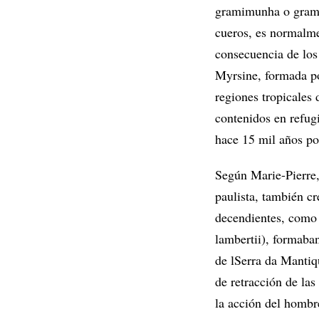
gramimunha o gramoi
cueros, es normalme
consecuencia de los 
Myrsine, formada po
regiones tropicales 
contenidos en refug
hace 15 mil años po
Según Marie-Pierre, 
paulista, también c
decendientes, como 
lambertii), formaba
de lSerra da Mantiq
de retracción de las
la acción del hombre