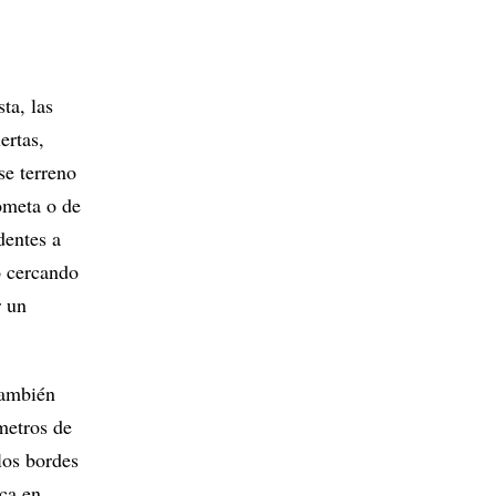
ta, las
ertas,
se terreno
ometa o de
dentes a
o cercando
r un
También
metros de
los bordes
ica en