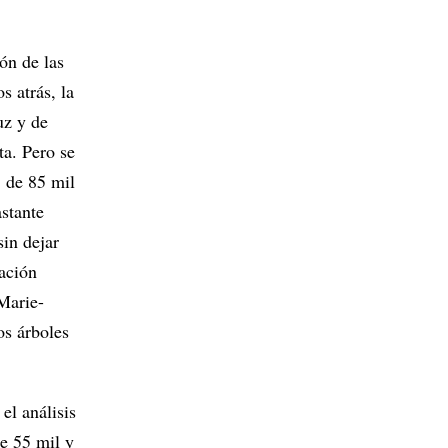
ón de las
s atrás, la
uz y de
ta. Pero se
, de 85 mil
stante
sin dejar
tación
Marie-
os árboles
l análisis
re 55 mil y