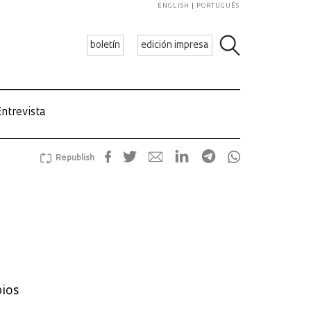
ENGLISH
PORTUGUÊS
boletín
edición impresa
ntrevista
Republish
bios