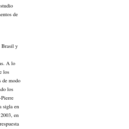
estudio
mentos de
 Brasil y
as. A lo
e los
es de modo
ndo los
-Pierre
a sigla en
 2003, en
 respuesta