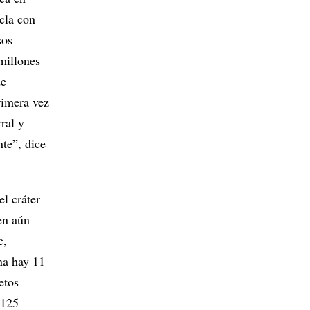
cla con
sos
millones
de
rimera vez
ral y
te”, dice
el cráter
en aún
e,
na hay 11
etos
 125