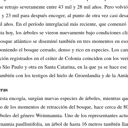
se retrajo severamente entre 43 mil y 28 mil años. Pero volvió
 y 23 mil para después encoger, al punto de otra vez casi des
il años. En el período interglacial más reciente, que comenzó
sta hoy, los árboles se vieron nuevamente bajo condiciones cl
osque atlántico se diseminó también en tres momentos en eso
oniendo el bosque cerrado, denso y rico en especies. Los cam
ción registrados en el cráter de Colonia coinciden con los ver
 São Paulo y otra en Santa Catarina, en la que ya se hace ese
ambién con los testigos del hielo de Groenlandia y de la Antár
eras
esta encogía, surgían nuevas especies de árboles, mientras qu
o de los momentos de retracción del bosque, hace cerca de 80
rboles del género Weinmannia. Uno de los representantes actu
mannia paulliniifolia, un árbol de hasta 16 metros también ll