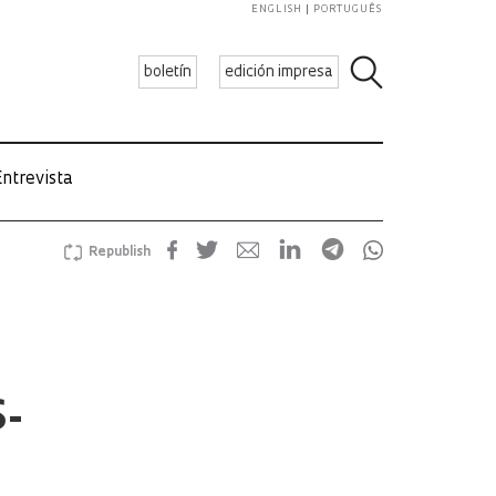
ENGLISH
PORTUGUÊS
boletín
edición impresa
ntrevista
Republish
S-