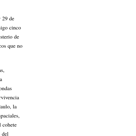
y 29 de
sigo cinco
sterio de
icos que no
as,
a
 ondas
rvivencia
aulo, la
paciales,
l cohete
 del