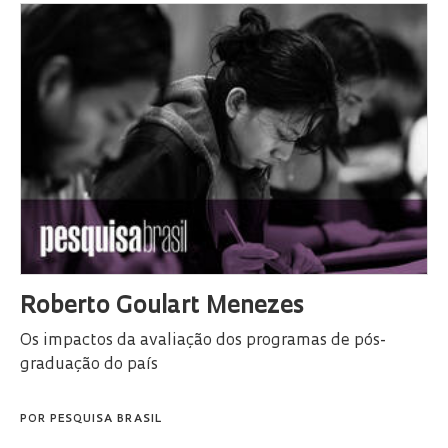
Roberto Goulart Menezes
Os impactos da avaliação dos programas de pós-
graduação do país
POR
PESQUISA BRASIL