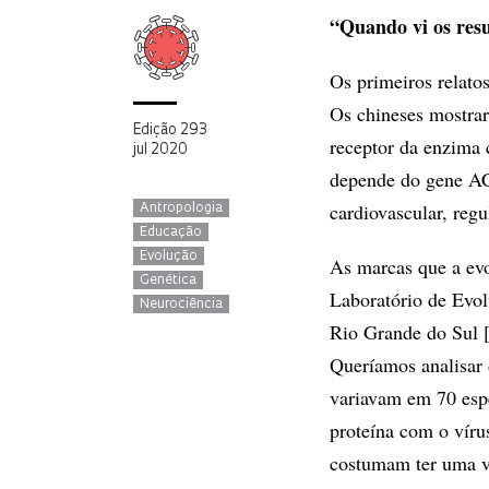
“Quando vi os resu
Os primeiros relato
Os chineses mostrar
Edição 293
receptor da enzima 
jul 2020
depende do gene AC
cardiovascular, regu
Antropologia
Educação
Evolução
As marcas que a ev
Genética
Laboratório de Evo
Neurociência
Rio Grande do Sul [
Queríamos analisar 
variavam em 70 espé
proteína com o vírus
costumam ter uma va