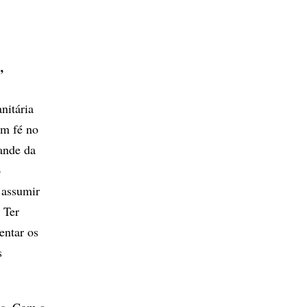
”
nitária
em fé no
ande da
o
 assumir
 Ter
entar os
s