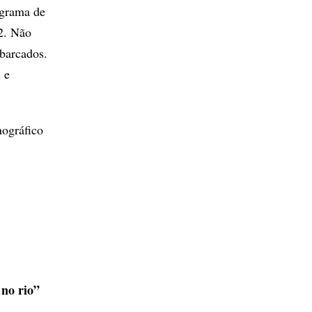
ograma de
2. Não
mbarcados.
 e
nográfico
no rio”