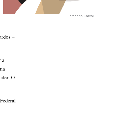
Fernando Carvall
urdos –
 a
uma
uder. O
 Federal