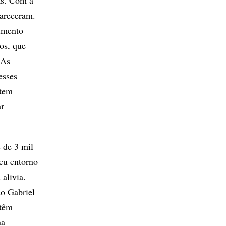
as. Com a
pareceram.
cimento
os, que
 As
esses
 tem
ar
 de 3 mil
eu entorno
alivia.
ão Gabriel
 têm
na