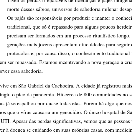
Tivemos perdas irreparáveis de lideranças e pajés indígen
morte desses sábios, universos de sabedoria milenar desa
Os pajés são responsáveis por produzir e manter o conhe
tradicional, que só é repassado para alguns poucos herdeir
precisam ser formados em um processo ritualístico longo.
gerações mais jovens apresentam dificuldades para seguir 
protocolos e, por causa disso, o conhecimento tradicional
 em ser repassado. Estamos incentivando a nova geração a cri
orver essa sabedoria.
vive em São Gabriel da Cachoeira. A cidade já registrou mais
tingiu o pico da pandemia. Há cerca de 800 comunidades no s
us já se espalhou por quase todas elas. Porém há algo que nos 
os que o vírus causaria um genocídio. O único hospital de S
e UTI. Apesar das perdas significativas, vemos que as pessoas
er à doença se cuidando em suas próprias casas, com medici