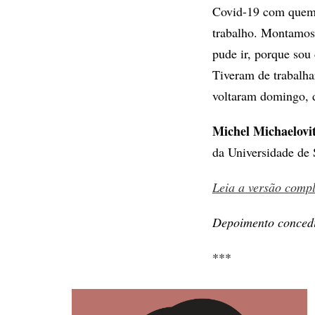
Covid-19 com quem i
trabalho. Montamos
pude ir, porque sou
Tiveram de trabalh
voltaram domingo, d
Michel Michaelovi
da Universidade de 
Leia a versão comp
Depoimento concedi
***