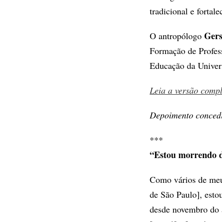
tradicional e fortal
Gers
O antropólogo
Formação de Profess
Educação da Univer
Leia a versão comp
Depoimento concedi
***
“Estou morrendo 
Como vários de meus
de São Paulo], esto
desde novembro do 