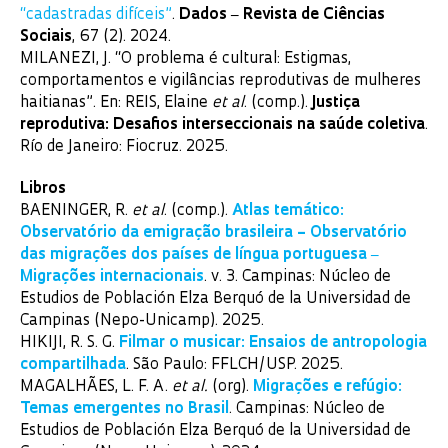
“cadastradas difíceis”
.
Dados
‒
Revista de Ci
ê
ncias
Sociais
, 67 (2). 2024.
MILANEZI, J. “O problema é cultural: Estigmas,
comportamentos e vigilâncias reprodutivas de mulheres
haitianas”. En: REIS, Elaine
et al
. (comp.).
Justiça
reprodutiva: Desafios interseccionais na saúde coletiva
.
Río de Janeiro: Fiocruz. 2025.
Libros
BAENINGER, R.
et al
. (comp.).
Atlas temático:
Observatório da emigração brasileira – Observatório
das migrações dos países de língua portuguesa
‒
Migra
çõ
es internacionais
. v. 3. Campinas: Núcleo de
Estudios de Población Elza Berquó de la Universidad de
Campinas (Nepo-Unicamp). 2025.
HIKIJI, R. S. G.
Filmar o musicar: Ensaios de antropologia
compartilhada
. São Paulo: FFLCH/USP. 2025.
MAGALHÃES, L. F. A.
et al.
(org).
Migrações e refúgio:
Temas emergentes no Brasil
. Campinas: Núcleo de
Estudios de Población Elza Berquó de la Universidad de