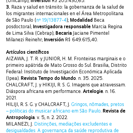
(Unicamp);
Inversión
R$ 205.430,65.
3.
Raza y salud en tránsito: la gobernanza de la salud de
los migrantes internacionales en el Área Metropolitana
de São Paulo (
nº 19/13877-4
);
Modalidad
Beca
posdoctoral;
Investigadora responsable
Marcia Regina
de Lima Silva (Cebrap);
Becaria
Jaciane Pimentel
Milanezi Reinehr;
Inversión
R$ 649.615,40.
Artículos científicos
AIZAWA, J. T. R. y JUNIOR, H. M. Fronteiras marginais e o
primeiro apátrida de Mato Grosso do Sul. Brasilia, Distrito
Federal: Instituto de Investigación Económica Aplicada
(Ipea).
Revista Tempo do Mundo
. n. 35. 2025.
CHALCRAFT, J. y HIKIJI, R. S. G. Imagens que atravessam.
Diáspora africana em performance.
Artelogie
. n. 16.
2021.
HILIJI, R. S. G. y CHALCRAFT, J.
Gringos, nômades, pretos
– políticas do musicar africano em São Paulo
.
Revista de
Antropologia
. v. 5, n. 2. 2022.
MILANEZI, J.
Distinções, mediações excludentes e
desigualdades: A governança da saúde reprodutiva de