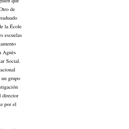
lguien que
 Otro de
Graduado
de la École
s escuelas
rtamento
ía Agnès
ar Social.
Nacional
ó un grupo
stigación
 director
e por el