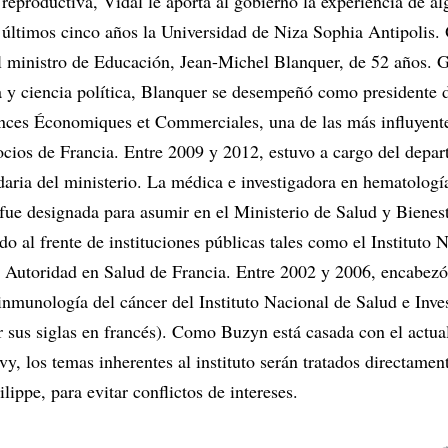
reproductiva, Vidal le aporta al gobierno la experiencia de a
s últimos cinco años la Universidad de Niza Sophia Antipolis.
l ministro de Educación, Jean-Michel Blanquer, de 52 años. 
ía y ciencia política, Blanquer se desempeñó como presidente 
nces Économiques et Commerciales, una de las más influyente
cios de Francia. Entre 2009 y 2012, estuvo a cargo del depa
aria del ministerio. La médica e investigadora en hematolog
fue designada para asumir en el Ministerio de Salud y Bienest
o al frente de instituciones públicas tales como el Instituto 
a Autoridad en Salud de Francia. Entre 2002 y 2006, encabez
inmunología del cáncer del Instituto Nacional de Salud e Inve
 sus siglas en francés). Como Buzyn está casada con el actual
y, los temas inherentes al instituto serán tratados directament
ippe, para evitar conflictos de intereses.