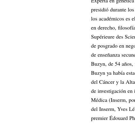
Experta en genética 
presidió durante lo
los académicos es e
en derecho, filosof
Supérieure des Scie
de posgrado en nego
de enseñanza secund
Buzyn, de 54 años, 
Buzyn ya había estad
del Cáncer y la Alt
de investigación en 
Médica (Inserm, por
del Inserm, Yves Lév
premier Édouard Phil