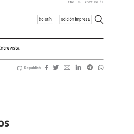
ENGLISH
PORTUGUÊS
boletín
edición impresa
ntrevista
Republish
os