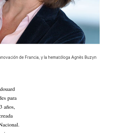
 Innovación de Francia, y la hematóloga Agnès Buzyn
Édouard
des para
3 años,
creada
Nacional.