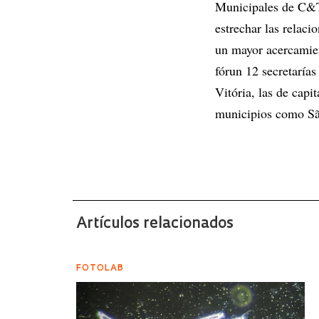
Municipales de C&T,
estrechar las relaci
un mayor acercamien
fórun 12 secretarías
Vitória, las de cap
municipios como São