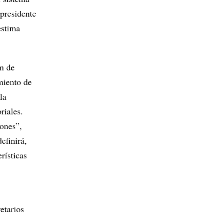
presidente
estima
m de
miento de
la
riales.
iones”,
efinirá,
rísticas
etarios