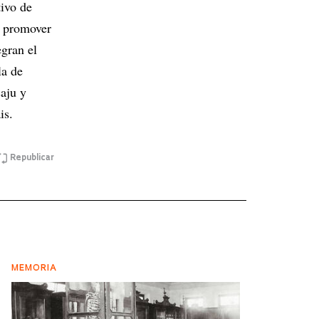
ivo de
 y promover
egran el
la de
caju y
is.
Republicar