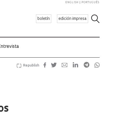
ENGLISH
PORTUGUÊS
boletín
edición impresa
ntrevista
Republish
os