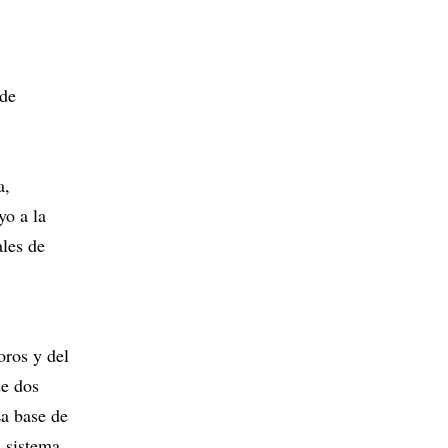
 de
a,
yo a la
ales de
oros y del
de dos
La base de
l sistema