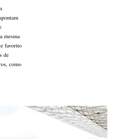
m
 apontam
e
da mesma
e favorito
s de
iros, como