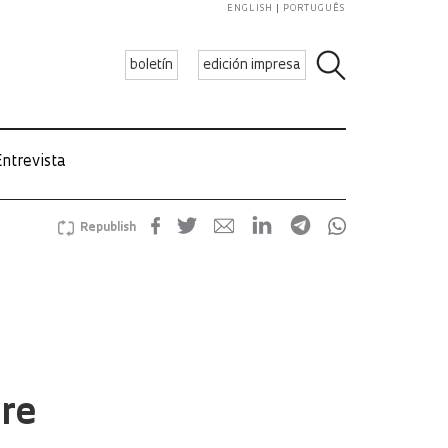
ENGLISH
PORTUGUÊS
boletín
edición impresa
ntrevista
Republish
bre