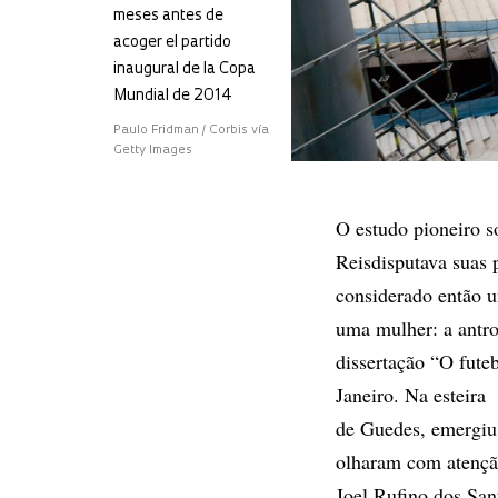
meses antes de
acoger el partido
inaugural de la Copa
Mundial de 2014
Paulo Fridman / Corbis vía
Getty Images
O estudo pioneiro s
Reisdisputava suas 
considerado então 
uma mulher: a antr
dissertação “O futeb
Janeiro. Na esteira
de Guedes, emergiu 
olharam com atenção
Joel Rufino dos San