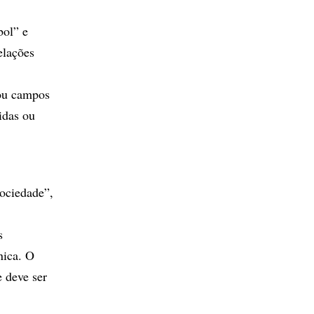
bol” e
elações
 ou campos
idas ou
sociedade”,
s
nica. O
e deve ser