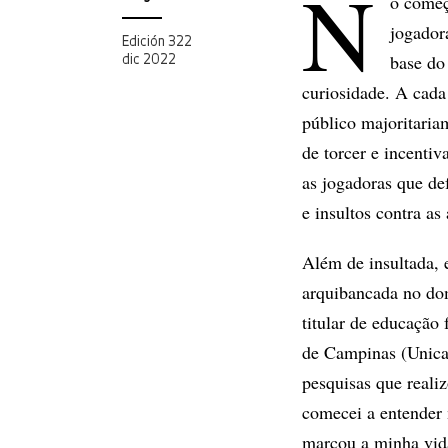
N
o começ
jogador
Edición 322
base do
dic 2022
curiosidade. A cad
público majoritaria
de torcer e incentiv
as jogadoras que de
e insultos contra as 
Além de insultada, e
arquibancada no dom
titular de educação 
de Campinas (Unicam
pesquisas que reali
comecei a entender 
marcou a minha vid