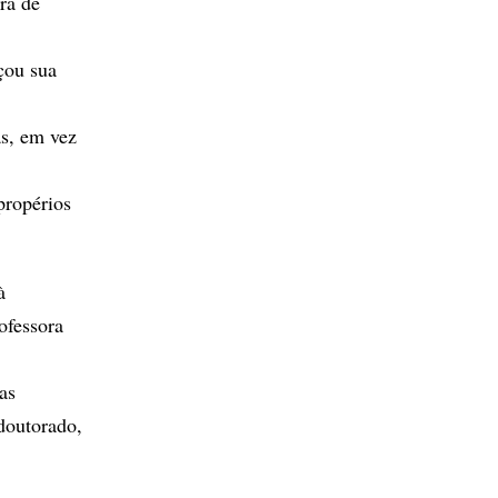
ra de
çou sua
as, em vez
propérios
à
ofessora
as
 doutorado,