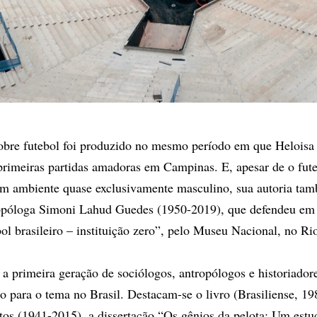
obre futebol foi produzido no mesmo período em que Heloisa
primeiras partidas amadoras em Campinas. E, apesar de o fute
um ambiente quase exclusivamente masculino, sua autoria ta
opóloga Simoni Lahud Guedes (1950-2019), que defendeu em
ol brasileiro – instituição zero”, pelo Museu Nacional, no Ri
a primeira geração de sociólogos, antropólogos e historiador
 para o tema no Brasil. Destacam-se o livro (Brasiliense, 19
tos (1941-2015), a dissertação “Os gênios da pelota: Um estu