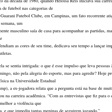
o da década de 1980, quando Heloísa Reis iniciava sua carrei
a de futebol nas categorias de
 Guarani Futebol Clube, em Campinas, um fato recorrente ati
a semana, um
mente masculino saía de casa para acompanhar as partidas, m
ar
fendiam as cores de seu time, dedicava seu tempo a lançar im
atletas.
la se sentia intrigada: o que é esse impulso que leva pessoas 
ingo, não pela alegria do esporte, mas para agredir? Hoje pr
física na Universidade Estadual
p), a ex-jogadora relata que a pergunta está na base de muit
zou na carreira acadêmica. “Com as entrevistas que fiz para o
melhor a violência que
a, e que impediu tantas meninas de seguirem jogando.”