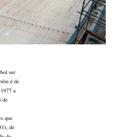
bol ser
mbém é de
 1977 a
o de
es que
81), de
do do