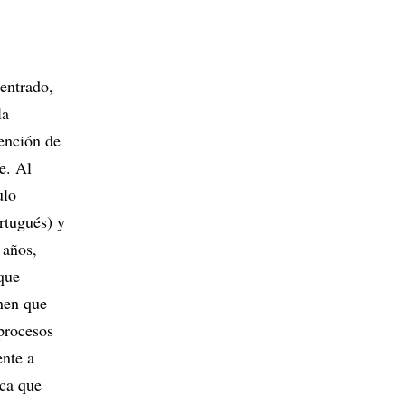
centrado,
la
tención de
e. Al
ulo
ortugués) y
 años,
que
enen que
 procesos
ente a
ica que