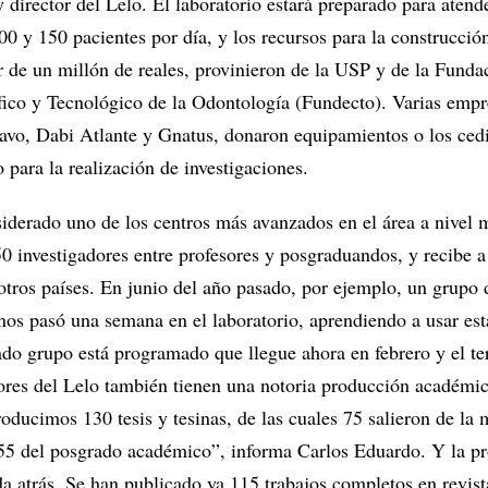
director del Lelo. El laboratorio estará preparado para atend
0 y 150 pacientes por día, y los recursos para la construcció
 de un millón de reales, provinieron de la USP y de la Funda
ífico y Tecnológico de la Odontología (Fundecto). Varias empr
avo, Dabi Atlante y Gnatus, donaron equipamientos o los ced
 para la realización de investigaciones.
siderado uno de los centros más avanzados en el área a nivel 
0 investigadores entre profesores y posgraduandos, y recibe 
otros países. En junio del año pasado, por ejemplo, un grupo 
anos pasó una semana en el laboratorio, aprendiendo a usar es
ndo grupo está programado que llegue ahora en febrero y el te
dores del Lelo también tienen una notoria producción académic
oducimos 130 tesis y tesinas, de las cuales 75 salieron de la 
 55 del posgrado académico”, informa Carlos Eduardo. Y la p
da atrás. Se han publicado ya 115 trabajos completos en revist