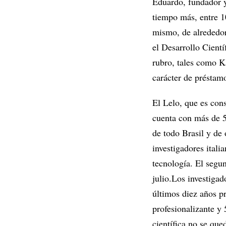
Eduardo, fundador y 
tiempo más, entre 10
mismo, de alrededor
el Desarrollo Cient
rubro, tales como K
carácter de préstamo
El Lelo, que es con
cuenta con más de 5
de todo Brasil y de 
investigadores itali
tecnología. El segu
julio.Los investiga
últimos diez años pr
profesionalizante y
científica no se que