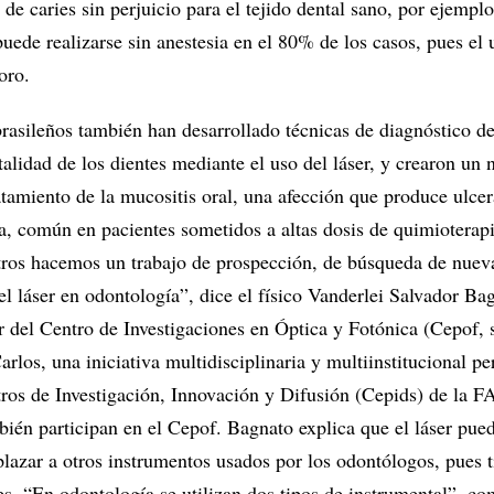
de caries sin perjuicio para el tejido dental sano, por ejempl
ede realizarse sin anestesia en el 80% de los casos, pues el 
oro.
rasileños también han desarrollado técnicas de diagnóstico de
italidad de los dientes mediante el uso del láser, y crearon un
atamiento de la mucositis oral, una afección que produce ulce
a, común en pacientes sometidos a altas dosis de quimioterapi
tros hacemos un trabajo de prospección, de búsqueda de nueva
el láser en odontología”, dice el físico Vanderlei Salvador Ba
 del Centro de Investigaciones en Óptica y Fotónica (Cepof, 
rlos, una iniciativa multidisciplinaria y multiinstitucional pe
tros de Investigación, Innovación y Difusión (Cepids) de la 
bién participan en el Cepof. Bagnato explica que el láser pue
azar a otros instrumentos usados por los odontólogos, pues t
es. “En odontología se utilizan dos tipos de instrumental”, c