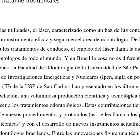
n tratamientos dentales
as utilidades, el láser, caracterizado como un haz de luz con
un instrumento eficaz y seguro en el área de odontología. De 
 los tratamientos de conducto, el empleo del láser llama la a
ontólogos de todo el mundo. Y en Brasil la cosa no es diferent
iones -la Facultad de Odontología de la Universidad de São Pa
o de Investigaciones Energéticas y Nucleares (Ipen, sigla en p
ca (IF) de la USP de São Carlos- han presentado en los últimos
ciación, una voluminosa producción científica y tecnológica 
áser a los tratamientos odontológicos. Estas contribuciones ti
de nuevos procedimientos y protocolos (así se les llama a los
 técnicas) y con el desarrollo de nuevos instrumentos actualm
dontólogos brasileños. Entre las innovaciones figura una técn