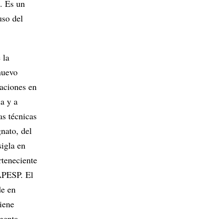
o. Es un
uso del
 la
 nuevo
raciones en
a y a
s técnicas
gnato, del
sigla en
rteneciente
FAPESP. El
de en
iene
omenta