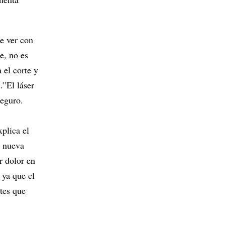
ue ver con
e, no es
 el corte y
.”El láser
seguro.
xplica el
a nueva
r dolor en
 ya que el
ntes que