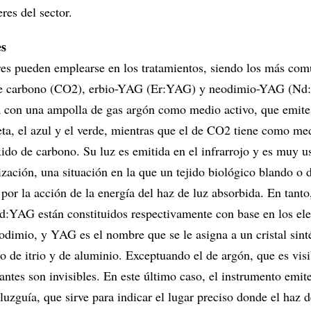
res del sector.
es
eres pueden emplearse en los tratamientos, siendo los más com
de carbono (CO2), erbio-YAG (Er:YAG) y neodimio-YAG (Nd
a con una ampolla de gas argón como medio activo, que emite 
leta, el azul y el verde, mientras que el de CO2 tiene como me
ido de carbono. Su luz es emitida en el infrarrojo y es muy u
ización, una situación en la que un tejido biológico blando o 
por la acción de la energía del haz de luz absorbida. En tanto
d:YAG están constituidos respectivamente con base en los el
odimio, y YAG es el nombre que se le asigna a un cristal sint
o de itrio y de aluminio. Exceptuando el de argón, que es visi
antes son invisibles. En este último caso, el instrumento emit
luzguía, que sirve para indicar el lugar preciso donde el haz d