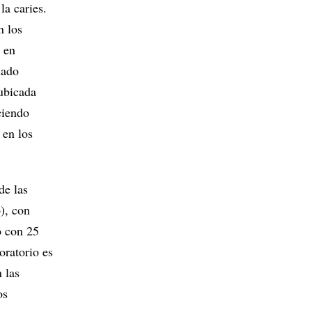
la caries.
n los
, en
nado
 ubicada
ciendo
 en los
de las
), con
o con 25
oratorio es
 las
os