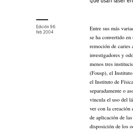
que usan láser e
Entre sus más variad
Edición 96
feb 2004
se ha convertido en 
remoción de caries a
investigadores y od
menos tres instituc
(Fousp), el Institut
el Instituto de Físi
separadamente o aso
vincula el uso del l
ver con la creación 
de aplicación de las
disposición de los o