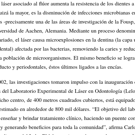
 láser asociado al flúor aumenta la resistencia de los dientes a 
uizá la mayor, es la disminución de infecciones microbianas e
s -precisamente una de las áreas de investigación de la Fousp
iversidad de Aachen, Alemania. Mediante un proceso denomi
ariado, el láser causa microexplosiones en la dentina (la capa
ental) afectada por las bacterias, removiendo la caries y redu
a población de microorganismos. El mismo beneficio se logra
ucto y periodontales, éstos últimos ligados a las encías.
02, las investigaciones tomaron impulso con la inauguración 
s del Laboratorio Experimental de Láser en Odontología (Lelo
icho centro, de 400 metros cuadrados cubiertos, está equipad
estimado en alrededor de 800 mil dólares. “El objetivo del lab
 enseñar y brindar tratamiento clínico, haciendo un puente con
 y generando beneficios para toda la comunidad”, afirma Carl