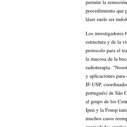
permite la remoción 
procedimiento que pu
láser suele ser indol
Los investigadores b
estructura y de la v
protocolo para el tr
la mucosa de la boc
radioterapia. “Noso
y aplicaciones para 
IF-USP, coordinador
portugués) de São Ca
al grupo de los Cen
Ipen y la Fousp tam
muchos casos reempl
propiedades similar