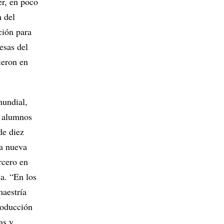
er, en poco
n del
ción para
esas del
ieron en
mundial,
a alumnos
de diez
ta nueva
rcero en
a. “En los
maestría
roducción
as y