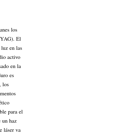
unes los
:YAG). El
luz en las
dio activo
sado en la
duro es
, los
ementos
ético
ble para el
e un haz
e láser va