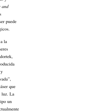
y and
s
áser puede
gicos.
a la
seres
dortek,
producida
 y
ivada”,
láser que
 luz. La
tipo un
ctualmente