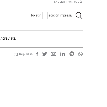
ENGLISH
PORTUGUÊS
boletín
edición impresa
ntrevista
Republish