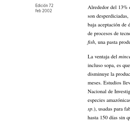
Alrededor del 13% d
Edición 72
feb 2002
son desperdiciadas, 
baja aceptación de 
de procesos de tecno
fish
, una pasta prod
La ventaja del
mince
incluso sopa, es qu
disminuye la produc
meses. Estudios llev
Nacional de Investi
especies amazónicas 
sp
.), usadas para fa
hasta 150 días sin q