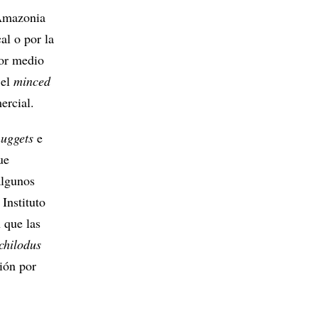
 Amazonia
al o por la
Por medio
 el
minced
ercial.
uggets
e
ue
algunos
Instituto
 que las
chilodus
ión por