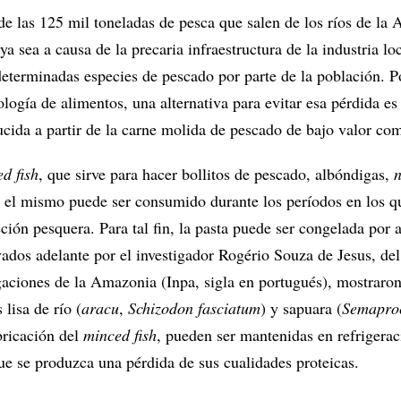
e las 125 mil toneladas de pesca que salen de los ríos de la
ya sea a causa de la precaria infraestructura de la industria loc
determinadas especies de pescado por parte de la población. 
logía de alimentos, una alternativa para evitar esa pérdida es
ucida a partir de la carne molida de pescado de bajo valor com
d fish
, que sirve para hacer bollitos de pescado, albóndigas,
n
e el mismo puede ser consumido durante los períodos en los q
ción pesquera. Para tal fin, la pasta puede ser congelada por 
ados adelante por el investigador Rogério Souza de Jesus, del 
gaciones de la Amazonia (Inpa, sigla en portugués), mostraron
lisa de río (
aracu
,
Schizodon fasciatum
) y sapuara (
Semapro
bricación del
minced fish
, pueden ser mantenidas en refrigerac
ue se produzca una pérdida de sus cualidades proteicas.