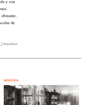
rda y con
para
 obstante,
scolar de
Republicar