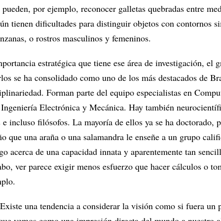
a pueden, por ejemplo, reconocer galletas quebradas entre me
aún tienen dificultades para distinguir objetos con contornos si
zanas, o rostros masculinos y femeninos.
portancia estratégica que tiene ese área de investigación, el 
los se ha consolidado como uno de los más destacados de Bra
ciplinariedad. Forman parte del equipo especialistas en Compu
 Ingeniería Electrónica y Mecánica. Hay también neurocientíf
e incluso filósofos. La mayoría de ellos ya se ha doctorado, 
ño que una araña o una salamandra le enseñe a un grupo calif
go acerca de una capacidad innata y aparentemente tan sencil
cabo, ver parece exigir menos esfuerzo que hacer cálculos o to
mplo.
“Existe una tendencia a considerar la visión como si fuera un 
que vemos como una impresión directa del mundo a nuestro a