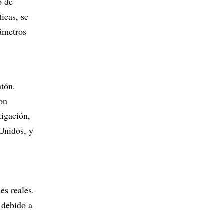
o de
icas, se
rámetros
atón.
con
tigación,
Unidos, y
es reales.
, debido a