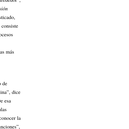
sión
sticado,
 consiste
rocesos
nas más
o de
ina”, dice
De esa
ulas
conocer la
unciones”,