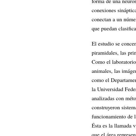
forma de una neuron
conexiones sináptic
conectan a un númer
que puedan clasifica
El estudio se concen
piramidales, las pri
Como el laboratorio 
animales, las imágen
como el Departament
la Universidad Fede
analizadas con méto
construyeron sistem
funcionamiento de la
Ésta es la llamada v
que el área represen