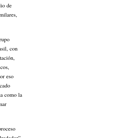
dio de
milares,
grupo
sil, con
tación,
icos,
por eso
icado
la como la
mar
proceso
lrededor”,