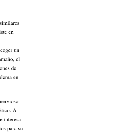
similares
iste en
scoger un
amaño, el
iones de
oblema en
 nervioso
ético. A
e interesa
ios para su