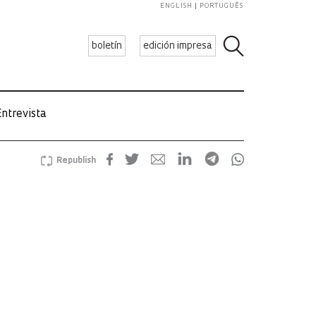
ENGLISH
PORTUGUÊS
boletín
edición impresa
ntrevista
Republish