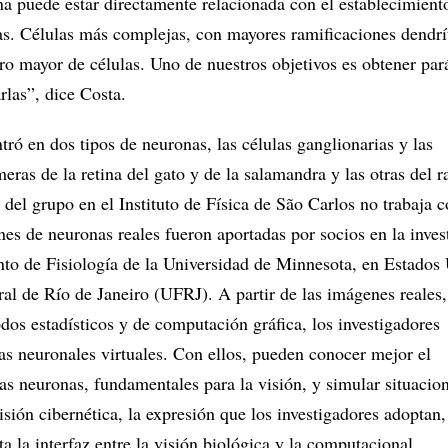
a puede estar directamente relacionada con el establecimient
as. Células más complejas, con mayores ramificaciones dendrít
o mayor de células. Uno de nuestros objetivos es obtener pa
rlas”, dice Costa.
tró en dos tipos de neuronas, las células ganglionarias y las
meras de la retina del gato y de la salamandra y las otras del r
del grupo en el Instituto de Física de São Carlos no trabaja 
es de neuronas reales fueron aportadas por socios en la inves
o de Fisiología de la Universidad de Minnesota, en Estados 
ral de Río de Janeiro (UFRJ). A partir de las imágenes reales,
dos estadísticos y de computación gráfica, los investigadores
as neuronales virtuales. Con ellos, pueden conocer mejor el
s neuronas, fundamentales para la visión, y simular situacion
isión cibernética, la expresión que los investigadores adoptan
ta la interfaz entre la visión biológica y la computacional.