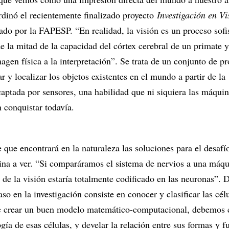
rdinó el recientemente finalizado proyecto
Investigación en Vi
iado por la FAPESP. “En realidad, la visión es un proceso sofi
e la mitad de la capacidad del córtex cerebral de un primate y
magen física a la interpretación”. Se trata de un conjunto de p
ar y localizar los objetos existentes en el mundo a partir de la
captada por sensores, una habilidad que ni siquiera las máqui
n conquistar todavía.
 que encontrará en la naturaleza las soluciones para el desafí
na a ver. “Si comparáramos el sistema de nervios a una máqu
de la visión estaría totalmente codificado en las neuronas”. 
so en la investigación consiste en conocer y clasificar las cél
de crear un buen modelo matemático-computacional, debemos 
ogía de esas células, y develar la relación entre sus formas y f