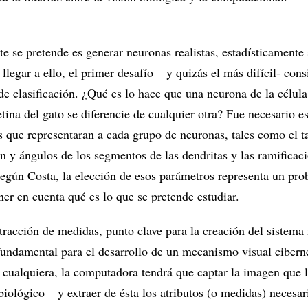
e se pretende es generar neuronas realistas, estadísticamente 
 llegar a ello, el primer desafío – y quizás el más difícil- cons
de clasificación. ¿Qué es lo hace que una neurona de la célula
etina del gato se diferencie de cualquier otra? Fue necesario e
 que representaran a cada grupo de neuronas, tales como el t
n y ángulos de los segmentos de las dendritas y las ramificac
 Según Costa, la elección de esos parámetros representa un pr
ner en cuenta qué es lo que se pretende estudiar.
tracción de medidas, punto clave para la creación del sistema
 fundamental para el desarrollo de un mecanismo visual cibern
 cualquiera, la computadora tendrá que captar la imagen que l
iológico – y extraer de ésta los atributos (o medidas) necesar