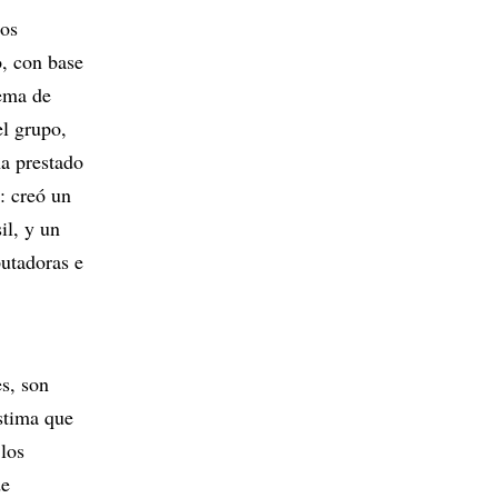
tos
o, con base
tema de
el grupo,
ha prestado
: creó un
il, y un
putadoras e
es, son
stima que
 los
de