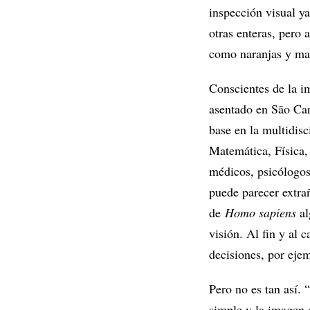
inspección visual y
otras enteras, pero 
como naranjas y man
Conscientes de la im
asentado en São Car
base en la multidis
Matemática, Física,
médicos, psicólogos 
puede parecer extra
de
Homo sapiens
al
visión. Al fin y al 
decisiones, por eje
Pero no es tan así. 
simple y la imagen 