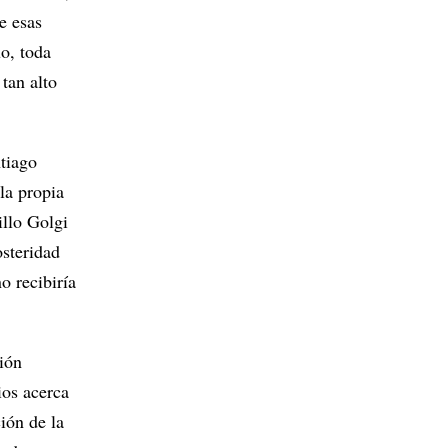
e esas
uo, toda
tan alto
ntiago
la propia
illo Golgi
osteridad
o recibiría
ión
ios acerca
ión de la