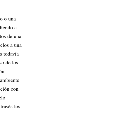
to o una
diendo a
etos de una
selos a una
s todavía
so de los
ión
 ambiente
ación con
elo
través los