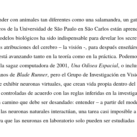
der con animales tan diferentes como una salamandra, un ga
icos de la Universidad de São Paulo en São Carlos están apren
odelos biológicos ha sido indispensable para develar los secr
 atribuciones del cerebro – la visión -, para después enseñár
stá avanzando tanto en la teoría como en la práctica. Podemo
, la sagaz computadora de 2001,
Una Odisea Espacial
, o inclu
anos de
Blade Runner
, pero el Grupo de Investigación en Vis
e exhibir neuronas virtuales, que crean vida propia dentro del
 controladas de acuerdo con las reglas inferidas en la investig
un camino que debe ser desandado: entender – a partir del mod
s neuronas naturales interactúan, una tarea casi imposible a 
ya que las neuronas en laboratorio solo pueden ser estudiadas