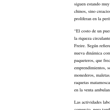
siguen estando muy 
chinos, sino creacion
proliferan en la peri
“El costo de un pues
la riqueza circulant
Freire. Según refier
nueva dinámica comer
paqueteros, que fre
emprendimientos, so
monederos, maletas,
raquetas matamoscas
en la venta ambulan
Las actividades labo
comercio, pero tamb