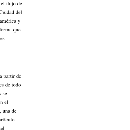
el flujo de
 Ciudad del
damérica y
nforma que
tes
a partir de
es de todo
s se
n el
, una de
rtículo
del