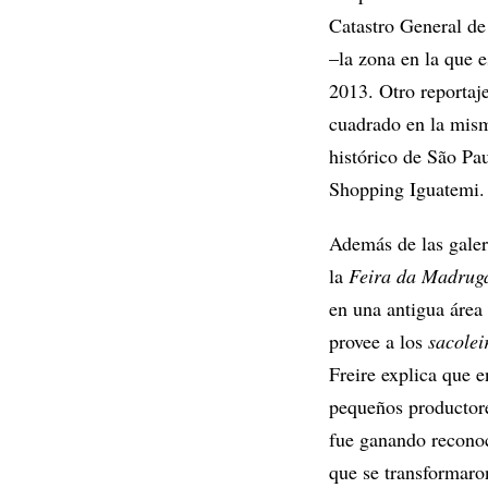
Catastro General de
–la zona en la que e
2013. Otro reportaj
cuadrado en la misma
histórico de São Pa
Shopping Iguatemi.
Además de las galer
la
Feira da Madrug
en una antigua área
provee a los
sacolei
Freire explica que 
pequeños productore
fue ganando reconoc
que se transformaron