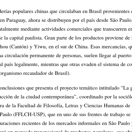
erías populares chinas que circulaban en Brasil provenientes
 en Paraguay, ahora se distribuyen por el país desde São Paulo
almente mediante actividades comerciales que transcurren en
de la capital paulista. Gran parte de los productos proviene de 
hou (Cantón) y Yiwu, en el sur de China. Esas mercancías, q
a circulación permanente de personas, suelen llegar al puerto
al país legalmente, mientras que otras evaden el sistema de co
organismo recaudador de Brasil).
onclusiones que presenta el proyecto temático intitulado “La 
ducción de la ciudad contemporánea”, coordinado por la soció
ora de la Facultad de Filosofía, Letras y Ciencias Humanas de 
Paulo (FFLCH-USP), que en uno de sus frentes de trabajo se
iguraciones recientes de los mercados informales en São Paulo
eró un mercado transnacional de productos populares, que ab