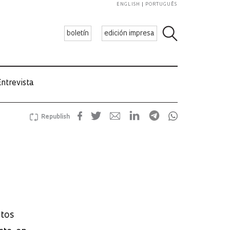
ENGLISH
PORTUGUÊS
boletín
edición impresa
ntrevista
Republish
ctos