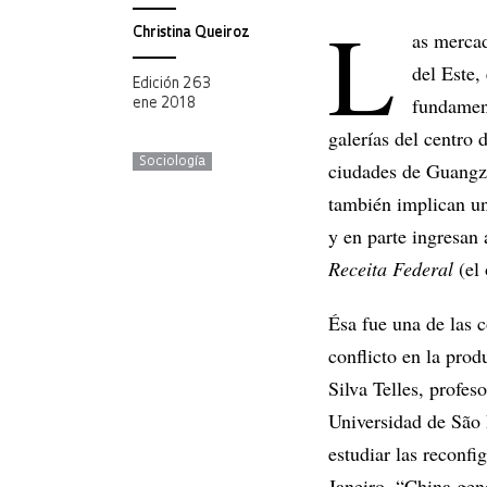
L
Christina Queiroz
as mercad
del Este,
Edición 263
fundament
ene 2018
galerías del centro 
Sociología
ciudades de Guangz
también implican un
y en parte ingresan 
Receita Federal
(el 
Ésa fue una de las c
conflicto en la pro
Silva Telles, profes
Universidad de São 
estudiar las reconf
Janeiro. “China gen