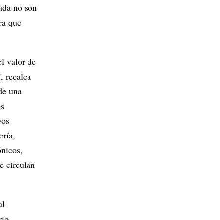
ada no son
ura que
el valor de
, recalca
 de una
os
vos
ería,
ónicos,
e circulan
al
rio,