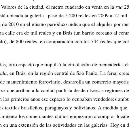
 Valores de la ciudad, el metro cuadrado en venta en la
rua
25
stá ubicada la galería– pasó de 5.200 reales en 2009 a 12 mil 
e de 2010 en el mismo periódico indica que el alquiler por me
 calle era de mil reales y en Brás (un barrio cercano al cent
ulo), de 800 reales, en comparación con los 744 reales que co
ías, otro espacio que impulsó la circulación de mercaderías c
ada
, en Brás, en la región central de São Paulo. La feria, cre
 de mantenimiento ferroviario, desarrolla un comercio mayoris
ros
que arriban a la capital paulista desde diversas regiones de
en los primeros años ese espacio lo ocupaban vendedores ambu
s textiles brasileños, paraguayos y bolivianos. A medida que l
imiento los comerciantes chinos empezaron a comprar locale
 en una extensión de las actividades en las galerías. Hoy en d