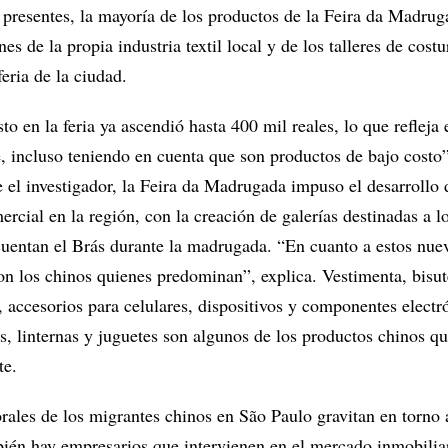
presentes, la mayoría de los productos de la Feira da Madrug
es de la propia industria textil local y de los talleres de cost
feria de la ciudad.
to en la feria ya ascendió hasta 400 mil reales, lo que refleja 
e, incluso teniendo en cuenta que son productos de bajo costo”
e el investigador, la Feira da Madrugada impuso el desarrollo
cial en la región, con la creación de galerías destinadas a l
cuentan el Brás durante la madrugada. “En cuanto a estos nue
n los chinos quienes predominan”, explica. Vestimenta, bisut
 accesorios para celulares, dispositivos y componentes electr
, linternas y juguetes son algunos de los productos chinos qu
te.
rales de los migrantes chinos en São Paulo gravitan en torno 
ién hay empresarios que intervienen en el mercado inmobilia