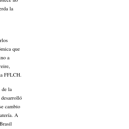
erda la
rlos
nómica que
ino a
eire,
 la FFLCH.
 de la
desarrolló
ese cambio
atería. A
Brasil