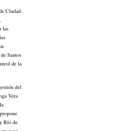
 de Ciudad
,
 las
las
ue
 de Santos
ntrol de la
gestión del
loga Vera
la
 propone
 y Río de
astece no