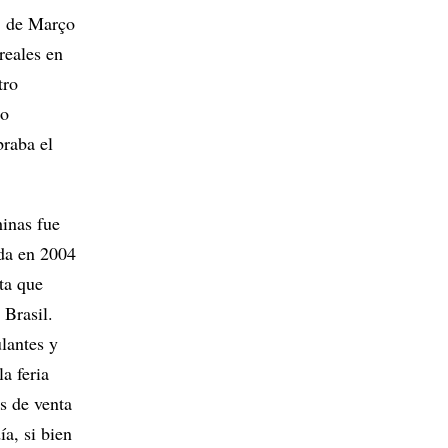
 de Março
reales en
tro
ro
braba el
hinas fue
ada en 2004
ta que
 Brasil.
lantes y
a feria
s de venta
ía, si bien