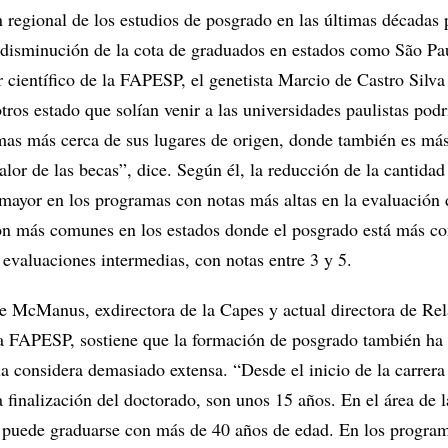
n regional de los estudios de posgrado en las últimas décadas
a disminución de la cota de graduados en estados como São Pa
or científico de la FAPESP, el genetista Marcio de Castro Silva
tros estado que solían venir a las universidades paulistas podr
as más cerca de sus lugares de origen, donde también es más
lor de las becas”, dice. Según él, la reducción de la cantidad
 mayor en los programas con notas más altas en la evaluación 
on más comunes en los estados donde el posgrado está más c
 evaluaciones intermedias, con notas entre 3 y 5.
 McManus, exdirectora de la Capes y actual directora de Rel
la FAPESP, sostiene que la formación de posgrado también ha
la considera demasiado extensa. “Desde el inicio de la carrera
la finalización del doctorado, son unos 15 años. En el área de l
 puede graduarse con más de 40 años de edad. En los progra