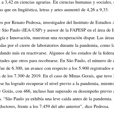
 a 3,42 en ciencias agrarias. En ciencias humanas y sociales,
as que en lingüística, letras y artes aumentó de 4,26 a 9,33.
os por Renato Pedrosa, investigador del Instituto de Estudios
e São Paulo (IEA-USP) y asesor de la FAPESP en el área de I
gía e Innovación, muestran una recuperación dispar. Las área
das por el cierre de laboratorios durante la pandemia, como l
rdando más en reactivarse. Algunos de los estados de la feder
ltades que otros para recobrarse. En São Paulo, el número de 
ue de 6.300, un avance con respecto a los 5.900 registrados 
n de los 7.300 de 2019. En el caso de Minas Gerais, que tuvo
se ha logrado recuperar el nivel previo a la pandemia, mientr
y Goiás, con 466, incluso han superado su desempeño previo 
a. “São Paulo ya exhibía una leve caída antes de la pandemia
octores, frente a los 7.459 del año anterior”, dice Pedrosa.