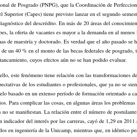
ional de Posgrado (PNPG), que la Coordinación de Perfeccio
l Superior (Capes) tiene previsto lanzar en el segundo semest
diagnóstico del descrédito. En más de 20 áreas del conocimie
pes, la oferta de vacantes es mayor a la demanda en al menos 
mas de maestría y doctorado. Es verdad que el año pasado se h
 de un 40 % en el monto de las becas federales de posgrado, 
tancamiento, cuyos efectos aún no se han podido evaluar.
llo, este fenómeno tiene relación con las transformaciones d
pectativas de los estudiantes o profesionales, que ya no se sie
elo basado en un extenso período de formación orientado a ca
ios. Para complicar las cosas, en algunas áreas los problemas
s no se manifiestan. La relación entre el número de postulantes
n indicador del interés por las carreras, cayó de 1,29 en 2011 
dos en ingeniería de la Unicamp, mientras que, en idéntico pe