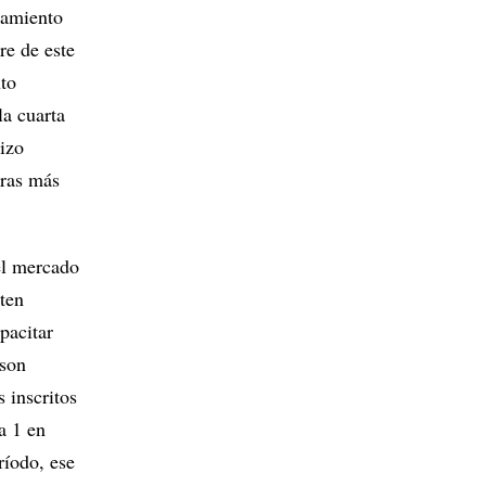
namiento
re de este
nto
la cuarta
izo
tras más
el mercado
nten
pacitar
 son
 inscritos
a 1 en
ríodo, ese