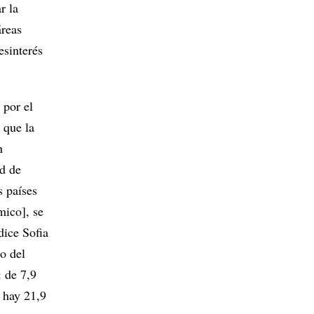
r la
áreas
esinterés
 por el
 que la
n
ad de
s países
ico], se
dice Sofia
o del
: de 7,9
 hay 21,9