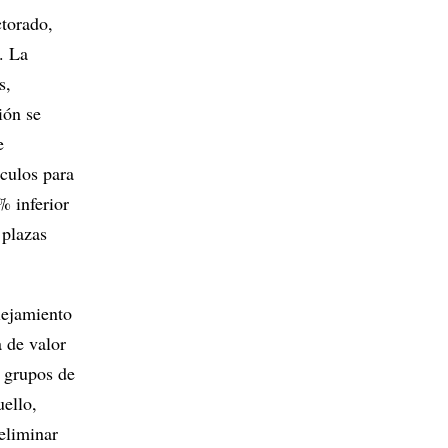
ctorado,
. La
s,
ión se
e
áculos para
% inferior
 plazas
lejamiento
a de valor
s grupos de
ello,
eliminar