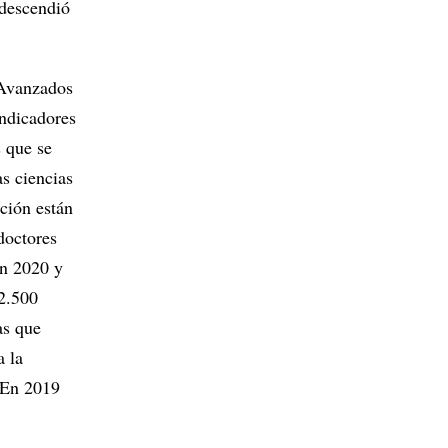
 descendió
 Avanzados
ndicadores
s que se
as ciencias
ación están
doctores
en 2020 y
 2.500
as que
a la
. En 2019