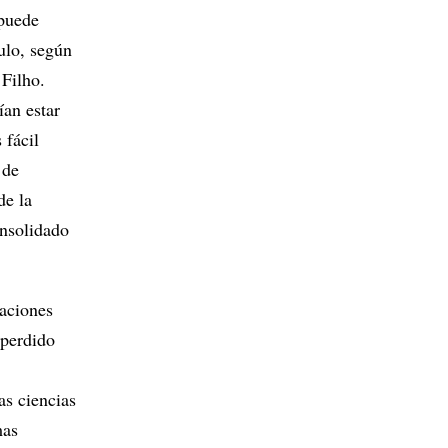
 puede
ulo, según
 Filho.
ían estar
 fácil
 de
de la
onsolidado
aciones
 perdido
as ciencias
mas