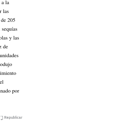
 a la
r las
N de 205
n sequías
olas y las
z de
munidades
rodujo
nimiento
el
inado por
Republicar