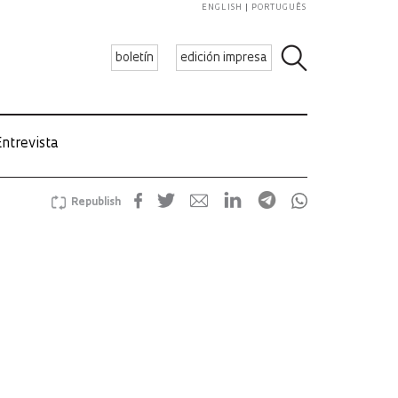
ENGLISH
PORTUGUÊS
boletín
edición impresa
ntrevista
Republish