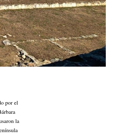
o por el
Bárbara
usaron la
enínsula