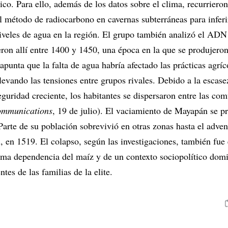
o. Para ello, además de los datos sobre el clima, recurrieron
l método de radiocarbono en cavernas subterráneas para inferi
niveles de agua en la región. El grupo también analizó el AD
eron allí entre 1400 y 1450, una época en la que se produjero
 apunta que la falta de agua habría afectado las prácticas agríc
levando las tensiones entre grupos rivales. Debido a la escase
eguridad creciente, los habitantes se dispersaron entre las co
ommunications
, 19 de julio). El vaciamiento de Mayapán se p
Parte de su población sobrevivió en otras zonas hasta el adve
, en 1519. El colapso, según las investigaciones, también fue 
rema dependencia del maíz y de un contexto sociopolítico dom
ntes de las familias de la elite.