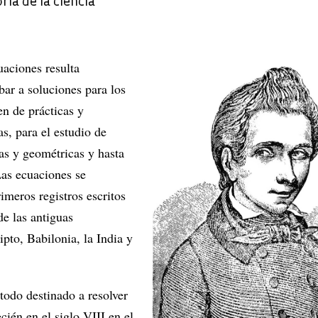
oria de la ciencia
uaciones resulta
bar a soluciones para los
n de prácticas y
as, para el estudio de
as y geométricas y hasta
as ecuaciones se
imeros registros escritos
de las antiguas
ipto, Babilonia, la India y
odo destinado a resolver
cién en el siglo VIII en el