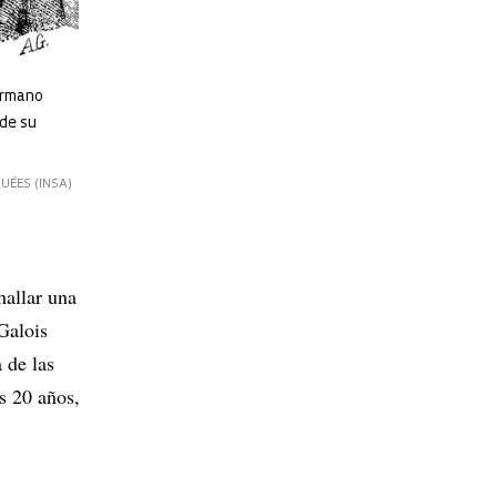
ermano
 de su
UÉES (INSA)
hallar una
Galois
 de las
s 20 años,