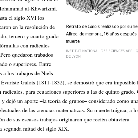
Mohammad al-Khwarizmi.
sta el siglo XVI los
aron en la resolución de
Retrato de Galois realizado por su h
Alfred, de memoria, 16 años después
do, tercero y cuarto grado
muerte
 fórmulas con radicales
INSTITUT NATIONAL DES SCIENCES APPLIQ
. Pero quedaron trabados
DE LYON
ado o superiores. Entre
 a los trabajos de Niels
Évariste Galois (1811-1832), se demostró que era imposible 
 radicales, para ecuaciones superiores a las de quinto grado. 
 y dejó un aporte ‒la teoría de grupos‒ considerado como una
lectuales de las ciencias matemáticas. Su muerte trágica, a lo
ión de sus escasos trabajos originaron que recién obtuviera
a segunda mitad del siglo XIX.