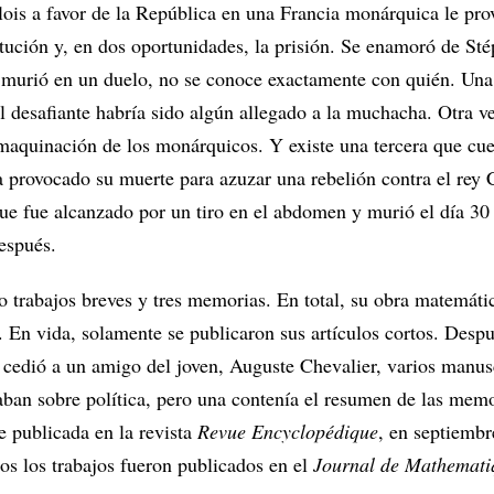
lois a favor de la República en una Francia monárquica le pro
itución y, en dos oportunidades, la prisión. Se enamoró de St
 murió en un duelo, no se conoce exactamente con quién. Una
l desafiante habría sido algún allegado a la muchacha. Otra v
maquinación de los monárquicos. Y existe una tercera que cue
a provocado su muerte para azuzar una rebelión contra el rey 
que fue alcanzado por un tiro en el abdomen y murió el día 3
espués.
o trabajos breves y tres memorias. En total, su obra matemáti
. En vida, solamente se publicaron sus artículos cortos. Desp
 cedió a un amigo del joven, Auguste Chevalier, varios manus
taban sobre política, pero una contenía el resumen de las mem
ue publicada en la revista
Revue Encyclopédique
, en septiembr
os los trabajos fueron publicados en el
Journal de Mathemati