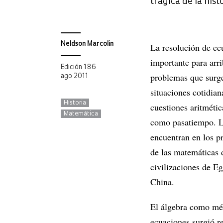
trágica de la hist
Neldson Marcolin
La resolución de ec
importante para arri
Edición 186
problemas que surge
ago 2011
situaciones cotidian
Historia
cuestiones aritmétic
Matemática
como pasatiempo. L
encuentran en los pr
de las matemáticas 
civilizaciones de Eg
China.
El álgebra como mét
ecuaciones surgió re