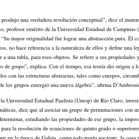
y produjo una verdadera revolución conceptual”, dice el mate
o, profesor emérito de la Universidad Estadual de Campinas 
 “Su mayor originalidad fue lograr una abstracción pura. Él c
os, no hace referencia a la naturaleza de ellos y define una le
 a una tabla, para esos objetos. Se refiere a sus propiedades y
o de grupo”, explica. Con el tiempo, esa teoría dio origen a l
os con las estructuras abstractas, tales como cuerpos, circunf
a de los grupos emergió una nueva álgebra”, afirma D’Ambrosi
 la Universidad Estadual Paulista (Unesp) de Rio Claro, invest
emáticas, dice que al asociar un grupo de permutaciones con u
determinar, estudiando las propiedades de ese grupo, la impos
 para la resolución de ecuaciones de quinto grado o superiore
ue en la época de Galois, como toda teoría naciente, la cosa 