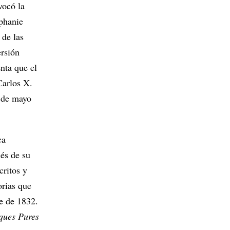
vocó la
éphanie
 de las
ersión
nta que el
Carlos X.
0 de mayo
ca
ués de su
critos y
orias que
e de 1832.
ques Pures