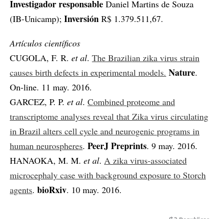
Investigador responsable
Daniel Martins de Souza
Inversión
(IB-Unicamp);
R$ 1.379.511,67.
Artículos científicos
CUGOLA, F. R.
et al
.
The Brazilian zika virus strain
Nature
causes birth defects in experimental models.
.
On-line. 11 may. 2016.
GARCEZ, P. P.
et al
.
Combined proteome and
transcriptome analyses reveal that Zika virus circulating
in Brazil alters cell cycle and neurogenic programs in
PeerJ Preprints
human neurospheres
.
. 9 may. 2016.
HANAOKA, M. M.
et al
.
A zika virus-associated
microcephaly case with background exposure to Storch
bioRxiv
agents
.
. 10 may. 2016.