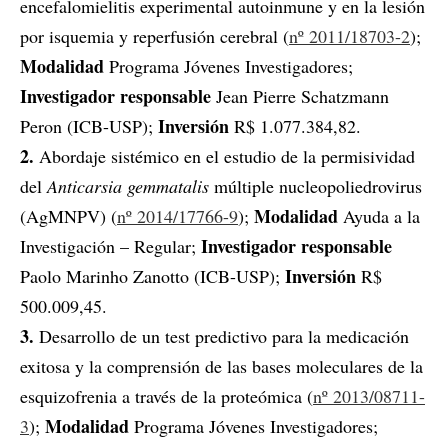
encefalomielitis experimental autoinmune y en la lesión
por isquemia y reperfusión cerebral (
nº 2011/18703-2
);
Modalidad
Programa Jóvenes Investigadores;
Investigador responsable
Jean Pierre Schatzmann
Inversión
Peron (ICB-USP);
R$ 1.077.384,82.
2.
Abordaje sistémico en el estudio de la permisividad
del
Anticarsia gemmatalis
múltiple nucleopoliedrovirus
Modalidad
(AgMNPV) (
nº 2014/17766-9
);
Ayuda a la
Investigador responsable
Investigación – Regular;
Inversión
Paolo Marinho Zanotto (ICB-USP);
R$
500.009,45.
3.
Desarrollo de un test predictivo para la medicación
exitosa y la comprensión de las bases moleculares de la
esquizofrenia a través de la proteómica (
nº 2013/08711-
Modalidad
3
);
Programa Jóvenes Investigadores;