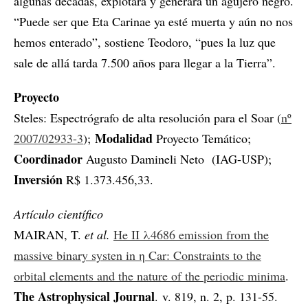
algunas décadas, explotará y generará un agujero negro.
“Puede ser que Eta Carinae ya esté muerta y aún no nos
hemos enterado”, sostiene Teodoro, “pues la luz que
sale de allá tarda 7.500 años para llegar a la Tierra”.
Proyecto
Steles: Espectrógrafo de alta resolución para el Soar (
nº
Modalidad
2007/02933-3
);
Proyecto Temático;
Coordinador
Augusto Damineli Neto (IAG-USP);
Inversión
R$ 1.373.456,33.
Artículo científico
MAIRAN, T.
et al.
He II λ4686 emission from the
massive binary systen in η Car: Constraints to the
orbital elements and the nature of the periodic minima
.
The Astrophysical Journal
. v. 819, n. 2, p. 131-55.