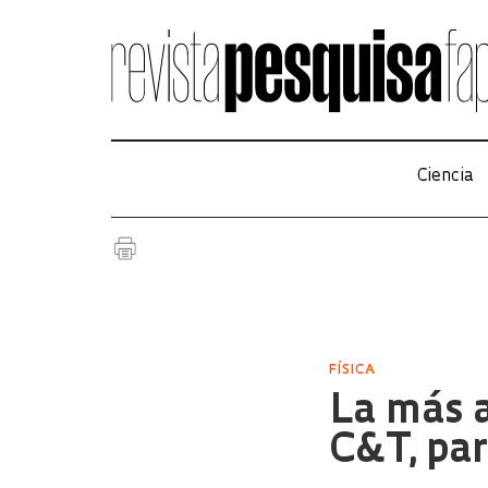
Ciencia
FÍSICA
La más a
C&T, par