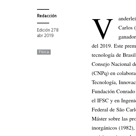
V
Redacción
anderlei
Carlos 
Edición 278
ganador
abr 2019
del 2019. Este premi
Física
tecnología de Brasi
Consejo Nacional de
(CNPq) en colaborac
Tecnología, Innovac
Fundación Conrado 
el IFSC y en Ingeni
Federal de São Carl
Máster sobre las pro
inorgánicos (1982),