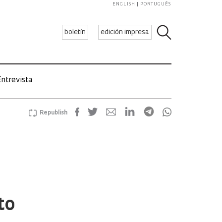
ENGLISH
PORTUGUÊS
boletín
edición impresa
ntrevista
Republish
to