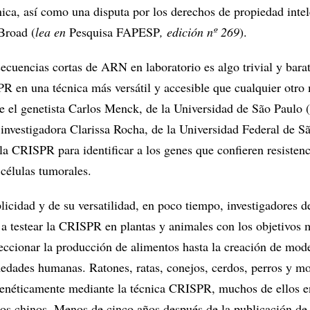
nica, así como una disputa por los derechos de propiedad intel
Broad (
lea en
Pesquisa FAPESP
, edición nº 269
).
ecuencias cortas de ARN en laboratorio es algo trivial y barat
PR en una técnica más versátil y accesible que cualquier otro
ce el genetista Carlos Menck, de la Universidad de São Paulo
 investigadora Clarissa Rocha, de la Universidad Federal de S
a la CRISPR para identificar a los genes que confieren resistenc
células tumorales.
icidad y de su versatilidad, en poco tiempo, investigadores d
 testear la CRISPR en plantas y animales con los objetivos 
feccionar la producción de alimentos hasta la creación de mod
medades humanas. Ratones, ratas, conejos, cerdos, perros y m
genéticamente mediante la técnica CRISPR, muchos de ellos 
icos chinos. Menos de cinco años después de la publicación de 