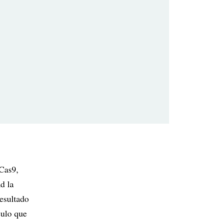
-Cas9,
d la
resultado
culo que