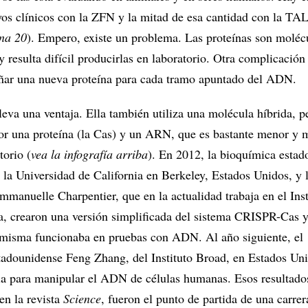
os clínicos con la ZFN y la mitad de esa cantidad con la TA
ina 20
). Empero, existe un problema. Las proteínas son moléc
 resulta difícil producirlas en laboratorio. Otra complicación
eñar una nueva proteína para cada tramo apuntado del ADN.
eva una ventaja. Ella también utiliza una molécula híbrida, p
or una proteína (la Cas) y un ARN, que es bastante menor y 
torio (
vea la infografía arriba
). En 2012, la bioquímica esta
 la Universidad de California en Berkeley, Estados Unidos, y 
Emmanuelle Charpentier, que en la actualidad trabaja en el Ins
, crearon una versión simplificada del sistema CRISPR-Cas 
 misma funcionaba en pruebas con ADN. Al año siguiente, el
adounidense Feng Zhang, del Instituto Broad, en Estados Uni
ia para manipular el ADN de células humanas. Esos resultado
en la revista
Science
, fueron el punto de partida de una carre