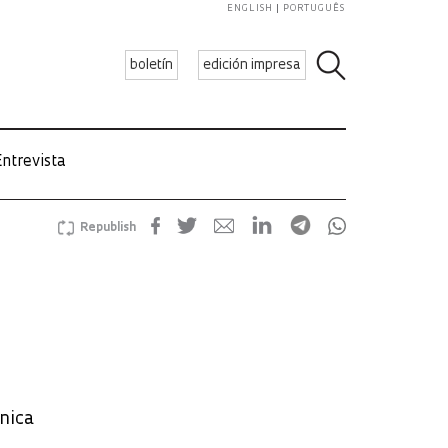
ENGLISH
PORTUGUÊS
boletín
edición impresa
ntrevista
Republish
nica