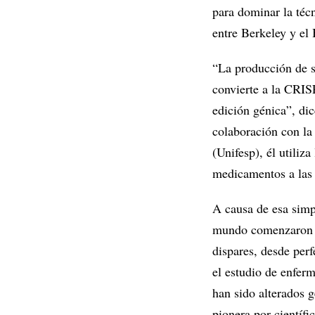
para dominar la téc
entre Berkeley y el 
“La producción de s
convierte a la CRIS
edición génica”, di
colaboración con la
(Unifesp), él utiliz
medicamentos a las 
A causa de esa simpl
mundo comenzaron a
dispares, desde per
el estudio de enfer
han sido alterados 
pionera por científ