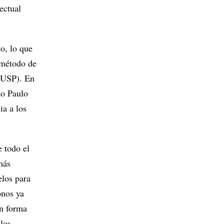
ectual
o, lo que
 método de
 (USP). En
ão Paulo
ia a los
e todo el
más
elos para
onos ya
en forma
los