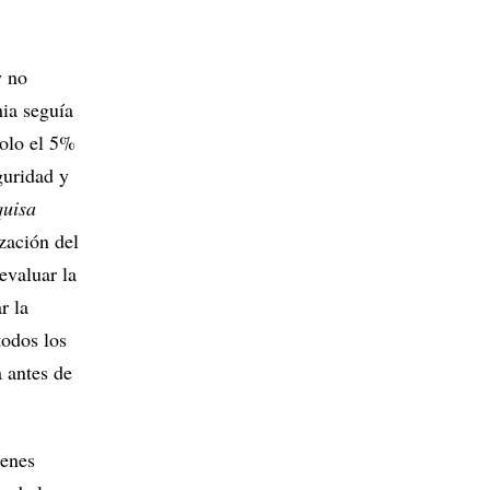
y no
mia seguía
solo el 5%
guridad y
quisa
zación del
evaluar la
r la
todos los
a antes de
genes