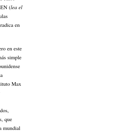
LEN (
lea el
ulas
 radica en
ero en este
más simple
dounidense
la
tituto Max
y
dos,
s, que
ra mundial