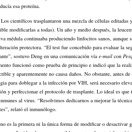
ducía esa proteína.
. Los científicos trasplantaron una mezcla de células editadas 
sible modificarlas a todas). Un año y medio después, la leuce
eva médula continuaba produciendo linfocitos sanos, aunque 
alteración protectora. “El test fue concebido para evaluar la se
plante”, sostuvo Deng en una comunicación vía
e-mail
con
Pes
mento funcionó como prueba de principio e indicó que la reali
ctible y aparentemente no causa daños. No obstante, antes de 
tegia para doblegar a la infección por VIH, será necesario eleva
ción y perfeccionar el protocolo de trasplante. Lo ideal es que 
 inmunes al virus. “Resolvimos dedicarnos a mejorar la técnic
ntes”, relató el inmunólogo.
o es la primera ni la única forma de modificar o desactivar 