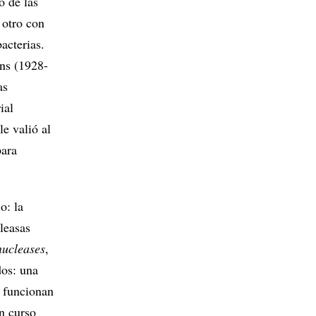
o de las
 otro con
acterias.
ans (1928-
as
ial
e valió al
para
o: la
leasas
 nucleases
,
dos: una
s funcionan
n curso