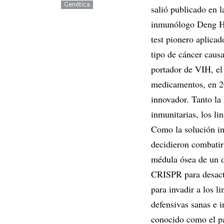
Genética
salió publicado en l
inmunólogo Deng Hon
test pionero aplica
tipo de cáncer caus
portador de VIH, el
medicamentos, en 20
innovador. Tanto la
inmunitarias, los li
Como la solución im
decidieron combatir
médula ósea de un do
CRISPR para desacti
para invadir a los l
defensivas sanas e 
conocido como el pa