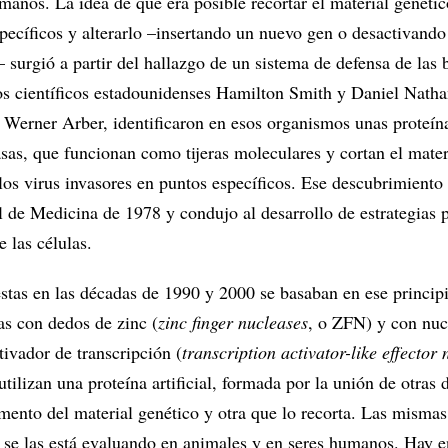
manos. La idea de que era posible recortar el material genétic
pecíficos y alterarlo –insertando un nuevo gen o desactivando
 surgió a partir del hallazgo de un sistema de defensa de las b
os científicos estadounidenses Hamilton Smith y Daniel Nath
o Werner Arber, identificaron en esos organismos unas proteín
as, que funcionan como tijeras moleculares y cortan el mater
os virus invasores en puntos específicos. Ese descubrimiento l
l de Medicina de 1978 y condujo al desarrollo de estrategias 
 las células.
stas en las décadas de 1990 y 2000 se basaban en ese principi
as con dedos de zinc (
zinc finger nucleases
, o ZFN) y con nuc
ctivador de transcripción (
transcription activator-like effector
lizan una proteína artificial, formada por la unión de otras 
mento del material genético y otra que lo recorta. Las misma
 se las está evaluando en animales y en seres humanos. Hay e