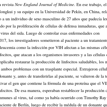
a revista
New England Journal of Medicine
. En ese trabajo, el
gkui y su equipo en la Universidad de Pekín, en China, rel
do a un individuo de sexo masculino de 27 años que padecía l
ado por la proliferación de células de defensa inmaduras, que
 virus del sida. Luego de controlar esas enfermedades con
17, los investigadores sometieron al paciente a un tratamient
 leucemia como la infección por VIH afectan a las mismas cél
nfocitos, que atacan a los organismos invasores y a las células
plicaba restaurar la producción de linfocitos saludables, los
 ambos problemas con un trasplante especial. Extrajeron célul
nante y, antes de transferirlas al paciente, se valieron de la 
var el gen que contiene la fórmula de una proteína que el VI
infocitos. De esa manera, esperaban restablecer la producción 
inmunes al virus, tal como ya había ocurrido con Timothy Ra
ciente de Berlín, luego de recibir la médula de un donante q