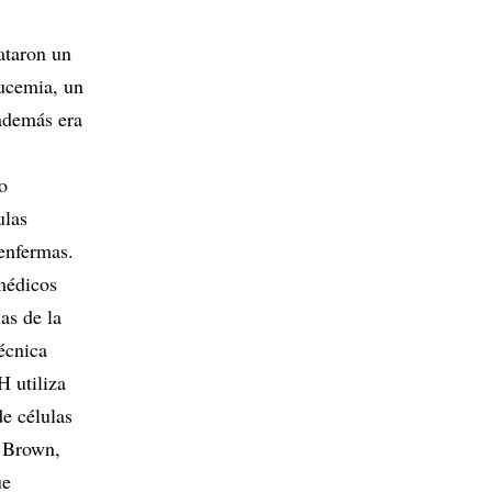
ataron un
eucemia, un
 además era
o
ulas
 enfermas.
 médicos
as de la
técnica
H utiliza
de células
y Brown,
ue