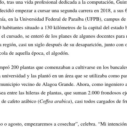
ado, tras una vida profesional dedicada a la computación, Gui
decidió empezar a cursar una segunda carrera en 2018, a sus 
ía, en la Universidad Federal de Paraíba (UFPB), campus de 
habitantes situado a 130 kilómetros de la capital del estado 
l cursado, se enteró de los planes de algunos docentes para 
la región, casi un siglo después de su desaparición, junto con o
cola de aquella época, el algodón.
pró 200 plantas que comenzaban a cultivarse en los bancale
 universidad y las plantó en un área que se utilizaba como pa
l municipio vecino de Alagoa Grande. Ahora, como ingeniero
sea entre las hileras de plantas, que suman 2.000 frondosos e
 de cafeto arábico (
Coffea arabica
), casi todos cargados de fr
lio o agosto, empezaremos a cosechar”, celebra. “Mi intención