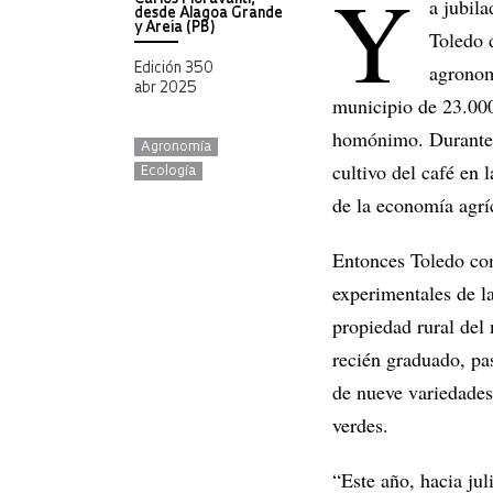
Y
a jubil
desde Alagoa Grande
y Areia (PB)
Toledo 
agronom
Edición 350
abr 2025
municipio de 23.000 
homónimo. Durante e
Agronomía
cultivo del café en 
Ecología
de la economía agrí
Entonces Toledo com
experimentales de la
propiedad rural de
recién graduado, pa
de nueve variedades
verdes.
“Este año, hacia ju