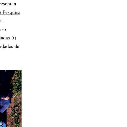
resentan
en
Pesquisa
la
nso
adas (t)
nidades de