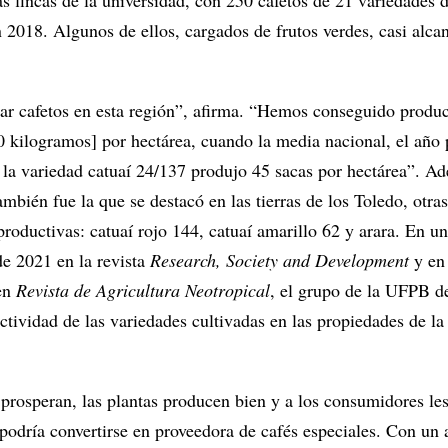
s fincas de la universidad, con 250 cafetos de 21 variedades 
 2018. Algunos de ellos, cargados de frutos verdes, casi alca
var cafetos en esta región”, afirma. “Hemos conseguido produc
60 kilogramos] por hectárea, cuando la media nacional, el año
 la variedad catuaí 24/137 produjo 45 sacas por hectárea”. A
ambién fue la que se destacó en las tierras de los Toledo, otras
roductivas: catuaí rojo 144, catuaí amarillo 62 y arara. En un
de 2021 en la revista
Research, Society and Development
y en 
en
Revista de Agricultura Neotropical
, el grupo de la UFPB de
ctividad de las variedades cultivadas en las propiedades de la
prosperan, las plantas producen bien y a los consumidores les
 podría convertirse en proveedora de cafés especiales. Con un