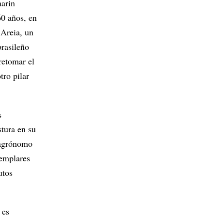
marin
60 años, en
Areia, un
brasileño
retomar el
tro pilar
s
stura en su
 agrónomo
jemplares
utos
 es