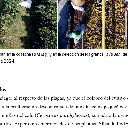
ipan en la cosecha (
a la izq
.) y en la selección de los granos (
a la der
.) de
 de 2024
los
ndagar al respecto de las plagas, ya que el colapso del cultivo 
e a la proliferación descontrolada de unos insectos pequeños y
inillas del café (
Cerococus parahybensis
), sumada a la esca
tirlos. Experto en enfermedades de las plantas, Silva de Pode