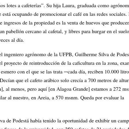
os lotes a cafeterías”. Su hija Laura, graduada como agróno
e está ocupando de promocionar el café en las redes sociales. 
 de ingresos de la propiedad es la venta de huevos que produce
 un pabellón cercano al cafetal, y libres para hurgar en el suel
eces al día.
 el ingeniero agrónomo de la UFPB, Guilherme Silva de Podes
l proyecto de reintroducción de la caficultura en la zona, exa
 esmero con el que se las trata ─cada día, reciben 10.000 litr
ecían que el cafeto arábico solo crecía a 700 metros de altur
m], al menos, pero aquí [en Alagoa Grande] estamos a 272 m
ilar al nuestro, en Areia, a 570 msnm. Queda por evaluar la
ilva de Podestá había tenido la oportunidad de exhibir un cam