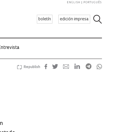
ENGLISH
PORTUGUÊS
boletín
edición impresa
ntrevista
Republish
án