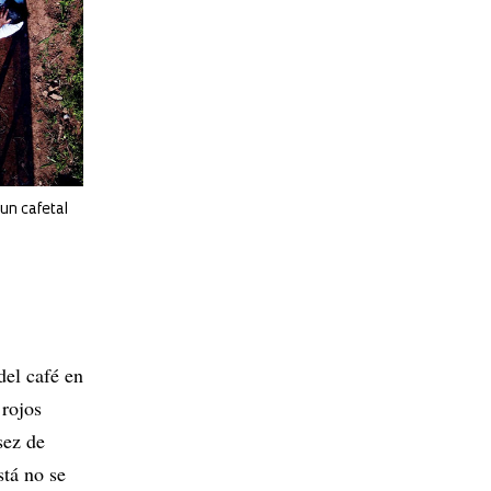
 un cafetal
del café en
 rojos
sez de
stá no se