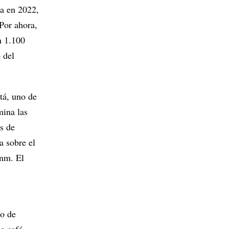
ma en 2022,
Por ahora,
n 1.100
o del
tá, uno de
mina las
os de
a sobre el
snm. El
po de