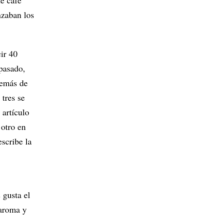
de café
nzaban los
ir 40
 pasado,
demás de
 tres se
 artículo
otro en
scribe la
 gusta el
 aroma y