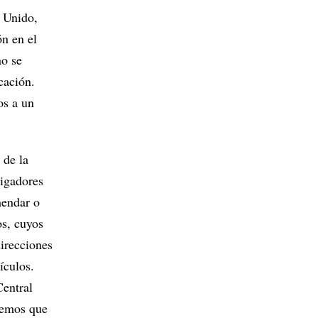
o Unido,
ón en el
no se
cación.
os a un
 de la
tigadores
mendar o
os, cuyos
direcciones
ículos.
Central
reemos que