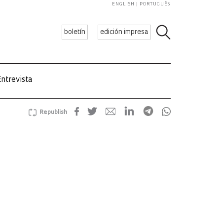
ENGLISH
PORTUGUÊS
boletín
edición impresa
ntrevista
Republish