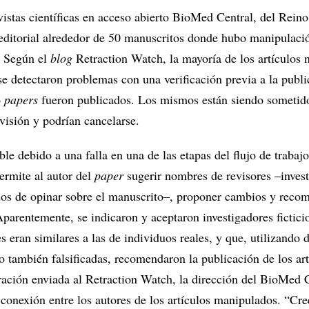
vistas científicas en acceso abierto BioMed Central, del Rein
 editorial alrededor de 50 manuscritos donde hubo manipulaci
. Según el
blog
Retraction Watch, la mayoría de los artículos 
se detectaron problemas con una verificación previa a la publi
o
papers
fueron publicados. Los mismos están siendo sometid
visión y podrían cancelarse.
ble debido a una falla en una de las etapas del flujo de trabajo
ermite al autor del
paper
sugerir nombres de revisores ‒inves
dos de opinar sobre el manuscrito‒, proponer cambios y reco
parentemente, se indicaron y aceptaron investigadores fictici
s eran similares a las de individuos reales, y que, utilizando 
o también falsificadas, recomendaron la publicación de los art
ación enviada al Retraction Watch, la dirección del BioMed 
 conexión entre los autores de los artículos manipulados. “C