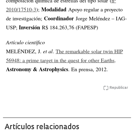
composición química de estrellas del tipo solar (
nº
Modalidad
2010/17510-3
);
Apoyo regular a proyecto
Coordinador
de investigación;
Jorge Meléndez – IAG-
Inversión
USP;
R$ 184.263,76 (FAPESP)
Artículo científico
MELÉNDEZ, J.
et al
.
The remarkable solar twin HIP
56948: a prime target in the quest for other Earths
.
Astronomy & Astrophysics
. En prensa, 2012.
Republicar