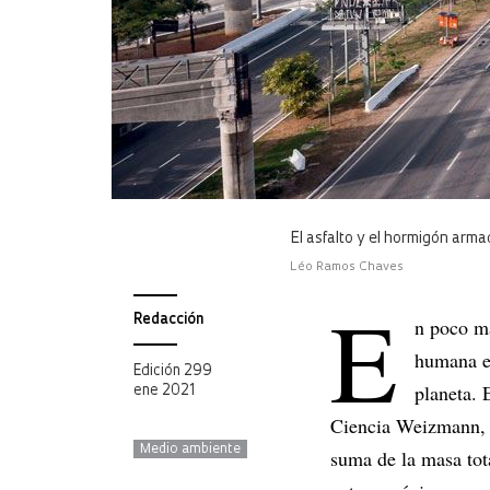
El asfalto y el hormigón arm
Léo Ramos Chaves
E
Redacción
n poco má
humana eq
Edición 299
planeta. 
ene 2021
Ciencia Weizmann, e
Medio ambiente
suma de la masa tot