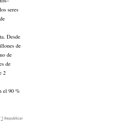
etos–
los seres
 de
eta. Desde
illones de
tmo de
es de
e 2
n el 90 %
Republicar