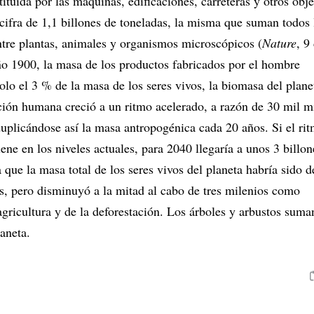
ituida por las máquinas, edificaciones, carreteras y otros obj
cifra de 1,1 billones de toneladas, la misma que suman todos 
entre plantas, animales y organismos microscópicos (
Nature
, 9
ño 1900, la masa de los productos fabricados por el hombre
olo el 3 % de la masa de los seres vivos, la biomasa del plan
ción humana creció a un ritmo acelerado, a razón de 30 mil m
duplicándose así la masa antropogénica cada 20 años. Si el ri
ne en los niveles actuales, para 2040 llegaría a unos 3 billon
 que la masa total de los seres vivos del planeta habría sido d
as, pero disminuyó a la mitad al cabo de tres milenios como
agricultura y de la deforestación. Los árboles y arbustos suma
aneta.