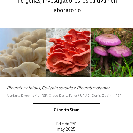
indígenas; investigadores los cultivan en
laboratorio
Pleurotus albidus
,
Collybia sordida
y
Pleurotus djamor
Mariana Drewinski / IFSP, Olavo Della-Torre / UFMG, Denis Zabin / IFSP
Gilberto Stam
Edición 351
may 2025