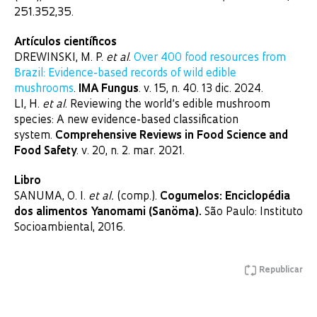
251.352,35.
Artículos científicos
DREWINSKI, M. P.
et al
.
Over 400 food resources from
Brazil: Evidence-based records of wild edible
mushrooms
.
IMA Fungus
. v. 15, n. 40. 13 dic. 2024.
LI, H.
et al
. Reviewing the world’s edible mushroom
species: A new evidence-based classification
system.
Comprehensive Reviews in Food Science and
Food Safety
. v. 20, n. 2. mar. 2021.
Libro
SANUMA, O. I.
et al.
(comp.).
Cogumelos: Enciclopédia
dos alimentos Yanomami (Sanöma).
São Paulo: Instituto
Socioambiental, 2016.
Republicar