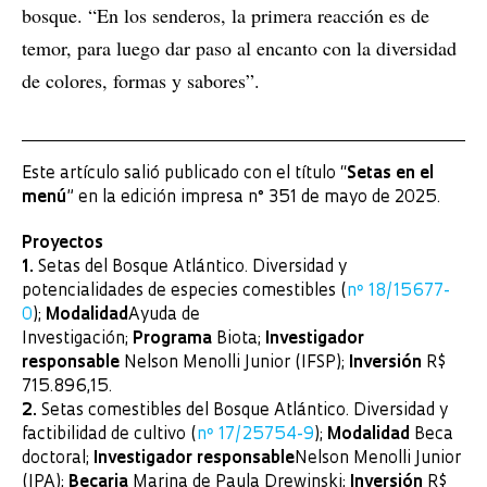
bosque. “En los senderos, la primera reacción es de
temor, para luego dar paso al encanto con la diversidad
de colores, formas y sabores”.
Este artículo salió publicado con el título “
Setas en el
menú
” en la edición impresa n° 351 de mayo de 2025.
Proyectos
1.
Setas del Bosque Atlántico. Diversidad y
potencialidades de especies comestibles (
nº 18/15677-
0
);
Modalidad
Ayuda de
Investigación;
Programa
Biota;
Investigador
responsable
Nelson Menolli Junior (IFSP);
Inversión
R$
715.896,15.
2.
Setas comestibles del Bosque Atlántico. Diversidad y
factibilidad de cultivo (
nº 17/25754-9
);
Modalidad
Beca
doctoral;
Investigador responsable
Nelson Menolli Junior
(IPA);
Becaria
Marina de Paula Drewinski;
Inversión
R$