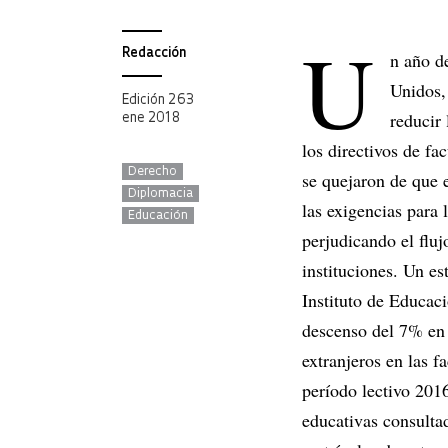
U
Redacción
n año d
Unidos,
Edición 263
reducir 
ene 2018
los directivos de fa
Derecho
se quejaron de que e
Diplomacia
las exigencias para 
Educación
perjudicando el fluj
instituciones. Un e
Instituto de Educaci
descenso del 7% en
extranjeros en las f
período lectivo 2016
educativas consulta