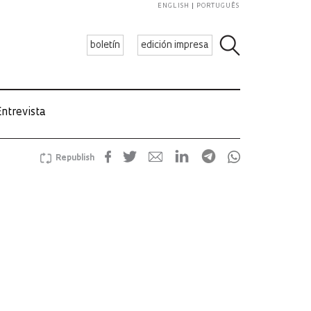
ENGLISH
PORTUGUÊS
boletín
edición impresa
ntrevista
Republish