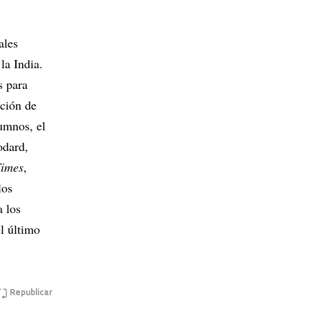
ales
la India.
s para
ación de
umnos, el
odard,
Times
,
los
a los
el último
Republicar