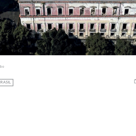
obo
RASIL