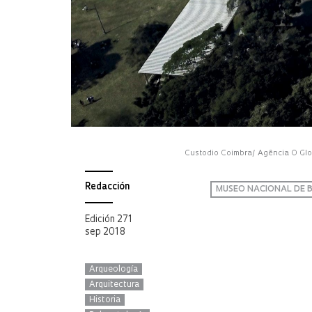
Custodio Coimbra/ Agência O Gl
Redacción
MUSEO NACIONAL DE B
Edición 271
sep 2018
Arqueología
Arquitectura
Historia