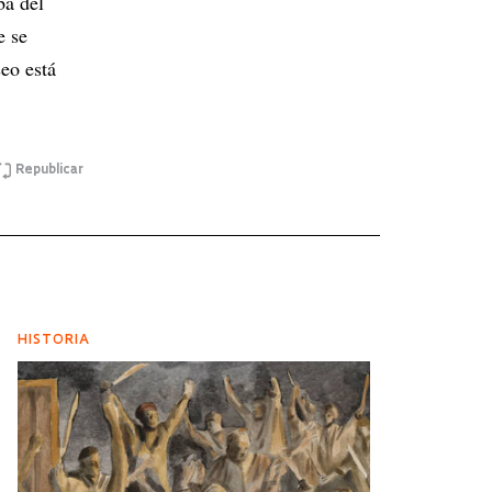
bá del
e se
eo está
Republicar