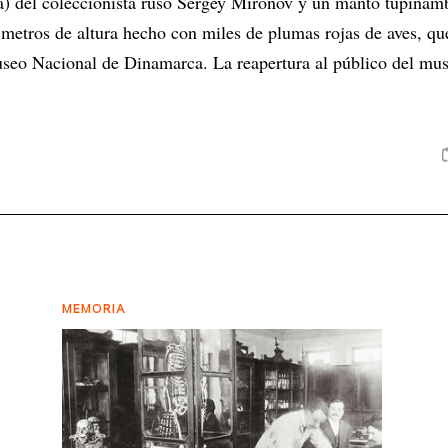
ta) del coleccionista ruso Sergey Mironov y un manto tupinam
 metros de altura hecho con miles de plumas rojas de aves, qu
seo Nacional de Dinamarca. La reapertura al público del mus