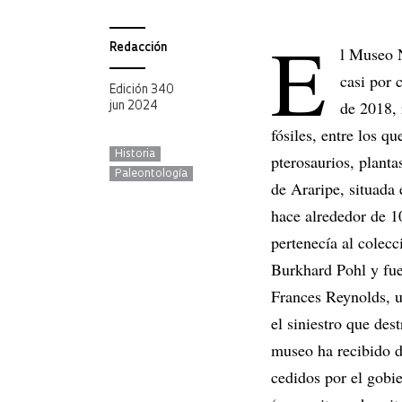
E
Redacción
l Museo N
casi por 
Edición 340
de 2018,
jun 2024
fósiles, entre los q
Historia
pterosaurios, planta
Paleontología
de Araripe, situada 
hace alrededor de 1
pertenecía al colecc
Burkhard Pohl y fue
Frances Reynolds, u
el siniestro que des
museo ha recibido do
cedidos por el gobi