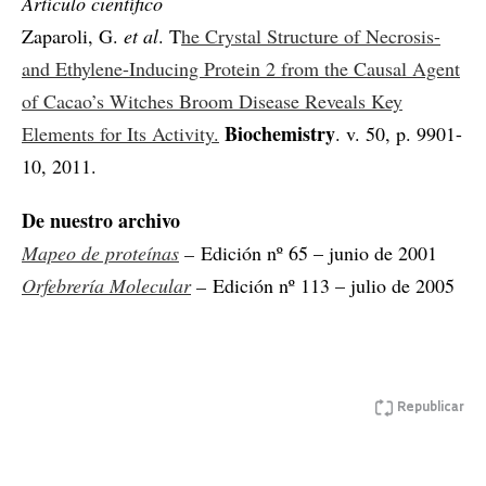
Artículo científico
Zaparoli, G.
et al
. T
he Crystal Structure of Necrosis-
and Ethylene-Inducing Protein 2 from the Causal Agent
of Cacao’s Witches Broom Disease Reveals Key
Biochemistry
Elements for Its Activity.
. v. 50, p. 9901-
10, 2011.
De nuestro archivo
Mapeo de proteínas
–
Edición nº 65 – junio de 2001
Orfebrería Molecular
–
Edición nº 113 – julio de 2005
Republicar