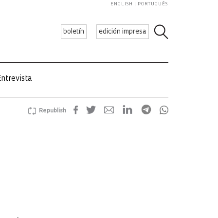
ENGLISH
PORTUGUÊS
boletín
edición impresa
ntrevista
Republish