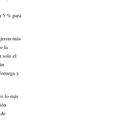
n 5 % para
ujeron más
o la
 solo el
án
Noruega y
ro lo más
ión
 de