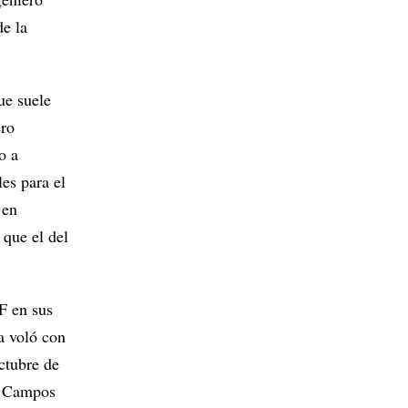
de la
ue suele
ero
o a
les para el
 en
 que el del
F en sus
a voló con
ctubre de
os Campos