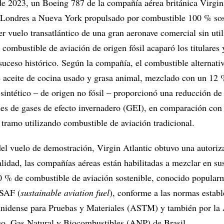
 de 2023, un Boeing 787 de la compañía aérea británica Virgin
 Londres a Nueva York propulsado por combustible 100 % sos
r vuelo transatlántico de una gran aeronave comercial sin util
 combustible de aviación de origen fósil acaparó los titulares 
suceso histórico. Según la compañía, el combustible alternati
de aceite de cocina usado y grasa animal, mezclado con un 12
sintético ‒ de origen no fósil ‒ proporcionó una reducción de
es de gases de efecto invernadero (GEI), en comparación con
tramo utilizando combustible de aviación tradicional.
 del vuelo de demostración, Virgin Atlantic obtuvo una autoriz
alidad, las compañías aéreas están habilitadas a mezclar en su
 % de combustible de aviación sostenible, conocido popular
 SAF (
sustainable aviation fuel
), conforme a las normas establ
unidense para Pruebas y Materiales (ASTM) y también por la
eo, Gas Natural y Biocombustibles (ANP) de Brasil.