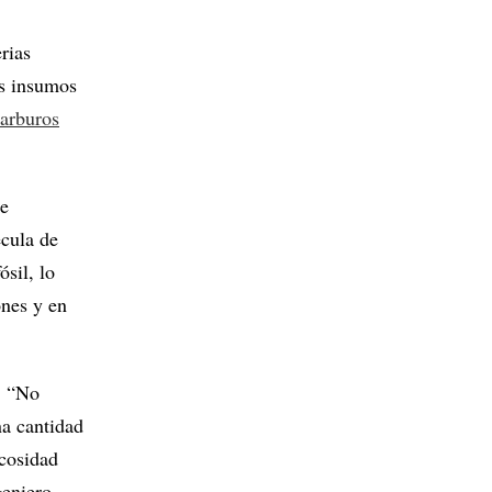
rias
os insumos
carburos
le
cula de
sil, lo
ones y en
. “No
na cantidad
scosidad
geniero