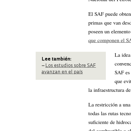
El SAF puede obtener
primas que van desd
poseen un elemento
que componen el S
La idea
Lee también:
convenc
–
Los estudios sobre SAF
SAF es 
avanzan en el país
que evi
la infraestructura d
La restricción a un
todas las rutas tec
suficiente de hidroc
del combustible o el