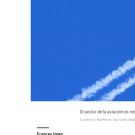
El sector de la aviación es 
Costfoto / NurPhoto vía Getty Im
Frances Jones