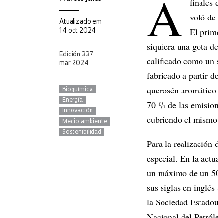
A
finales
voló de
Atualizado em
El prime
14 oct 2024
siquiera una gota de
Edición 337
calificado como un 
mar 2024
fabricado a partir 
querosén aromático 
Bioquímica
Energía
70 % de las emision
Innovación
cubriendo el mismo 
Medio ambiente
Sostenibilidad
Para la realización
especial. En la actu
un máximo de un 50
sus siglas en inglés
la Sociedad Estado
Nacional del Petról