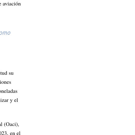
e aviación
como
itud su
iones
toneladas
izar y el
l (Oaci),
023, en el