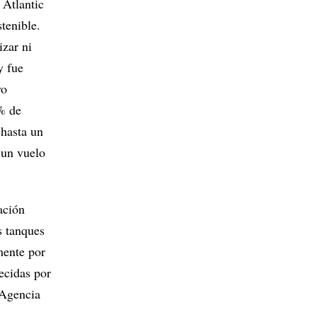
 Atlantic
tenible.
izar ni
y fue
vo
 % de
 hasta un
 un vuelo
ación
s tanques
mente por
ecidas por
 Agencia