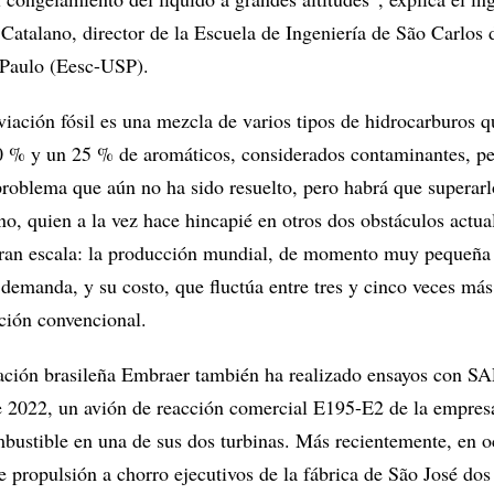
atalano, director de la Escuela de Ingeniería de São Carlos 
 Paulo (Eesc-USP).
viación fósil es una mezcla de varios tipos de hidrocarburos q
0 % y un 25 % de aromáticos, considerados contaminantes, p
problema que aún no ha sido resuelto, pero habrá que superarl
no, quien a la vez hace hincapié en otros dos obstáculos actua
ran escala: la producción mundial, de momento muy pequeña
demanda, y su costo, que fluctúa entre tres y cinco veces más
ción convencional.
ción brasileña Embraer también ha realizado ensayos con SA
e 2022, un avión de reacción comercial E195-E2 de la empres
ustible en una de sus dos turbinas. Más recientemente, en o
e propulsión a chorro ejecutivos de la fábrica de São José d