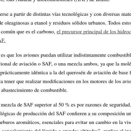
se a partir de distintas vías tecnológicas y con diversas mate
e oleaginosas a etanol y residuos sólidos urbanos. Todos est
 común que es el carbono,
el precursor principal de los hidro
AF.
 es que los aviones puedan utilizar indistintamente combustib
ional de aviación o SAF, o una mezcla ambos, ya que la molé
prácticamente idéntica a la del querosén de aviación de base fó
ta tener que realizar modificaciones en los motores de los avi
e abastecimiento de combustible.
a mezcla de SAF superior al 50 % es por razones de seguridad
nológicas de producción del SAF confieren a su composición u
arburos aromáticos, esenciales para evitar un cambio en la vi
 congelamiento del líquido a grandes altitudes”, explica el in