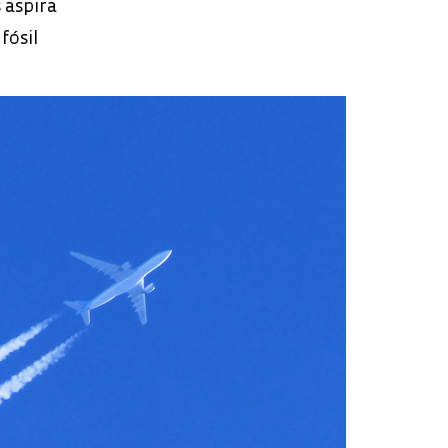
 aspira
fósil