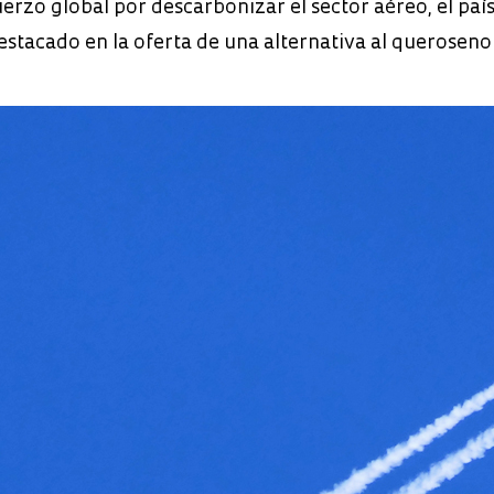
erzo global por descarbonizar el sector aéreo, el país
estacado en la oferta de una alternativa al queroseno 