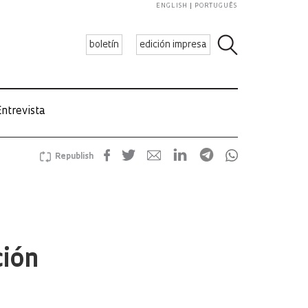
ENGLISH
PORTUGUÊS
boletín
edición impresa
ntrevista
Republish
ción