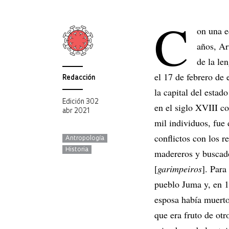
C
on una e
años, Ar
de la le
el 17 de febrero de 
Redacción
la capital del estad
Edición 302
en el siglo XVIII c
abr 2021
mil individuos, fue
conflictos con los r
Antropología
Historia
madereros y buscado
[
garimpeiros
]. Para
pueblo Juma y, en 
esposa había muerto
que era fruto de ot