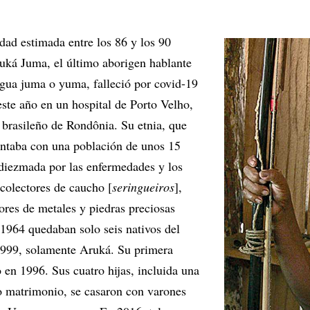
dad estimada entre los 86 y los 90
uká Juma, el último aborigen hablante
ngua juma o yuma, falleció por covid-19
este año en un hospital de Porto Velho,
o brasileño de Rondônia. Su etnia, que
ontaba con una población de unos 15
 diezmada por las enfermedades y los
ecolectores de caucho [
seringueiros
],
res de metales y piedras preciosas
 1964 quedaban solo seis nativos del
1999, solamente Aruká. Su primera
 en 1996. Sus cuatro hijas, incluida una
ro matrimonio, se casaron con varones