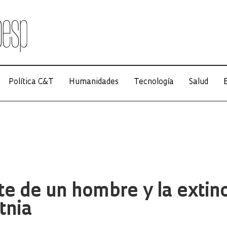
Política C&T
Humanidades
Tecnología
Salud
E
e de un hombre y la extin
tnia