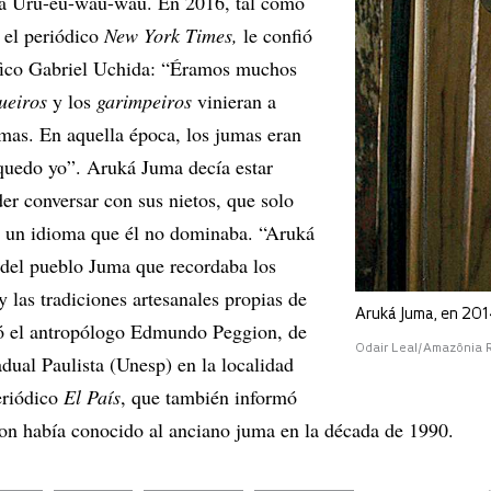
ia Uru-eu-wau-wau. En 2016, tal como
 el periódico
New York Times,
le confió
áfico Gabriel Uchida: “Éramos muchos
ueiros
y los
garimpeiros
vinieran a
umas. En aquella época, los jumas eran
 quedo yo”. Aruká Juma decía estar
er conversar con sus nietos, que solo
, un idioma que él no dominaba. “Aruká
o del pueblo Juma que recordaba los
 las tradiciones artesanales propias de
Aruká Juma, en 20
ó el antropólogo Edmundo Peggion, de
Odair Leal/Amazônia
dual Paulista (Unesp) en la localidad
eriódico
El País
, que también informó
on había conocido al anciano juma en la década de 1990.