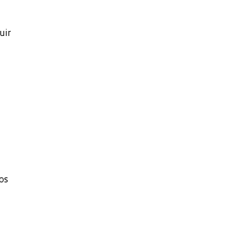
uir
os