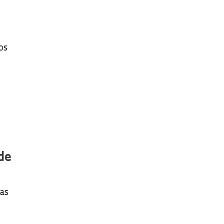
os
de
cas