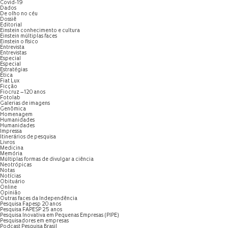
Covid-19
Dados
De olho no céu
Dossiê
Editorial
Einstein conhecimento e cultura
Einstein múltiplas faces
Einstein o físico
Entrevista
Entrevistas
Especial
Especial
Estratégias
Ética
Fiat Lux
Ficção
Fiocruz – 120 anos
Fotolab
Galerias de imagens
Genômica
Homenagem
Humanidades
Humanidades
Impressa
Itinerários de pesquisa
Livros
Medicina
Memória
Múltiplas formas de divulgar a ciência
Neotrópicas
Notas
Notícias
Obituário
Online
Opinião
Outras faces da Independência
Pesquisa Fapesp 20 anos
Pesquisa FAPESP 25 anos
Pesquisa Inovativa em Pequenas Empresas (PIPE)
Pesquisadores em empresas
Podcast Pesquisa Brasil