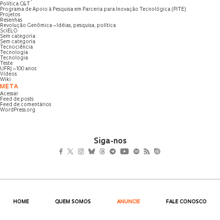
Política C&T
Programa de Apoio à Pesquisa em Parceria para Inovação Tecnológica (PITE)
Projetos
Resenhas
Revolução Genômica – Idéias, pesquisa, política
SciELO
Sem categoria
Sem categoria
Tecnociência
Tecnologia
Tecnologia
Teste
UFRJ – 100 anos
Vídeos
Wiki
META
Acessar
Feed de posts
Feed de comentários
WordPress.org
Siga-nos
HOME
QUEM SOMOS
ANUNCIE
FALE CONOSCO