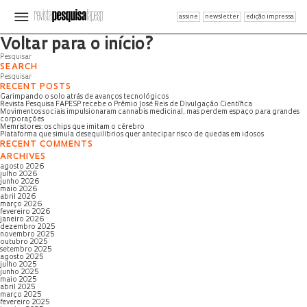
assine
newsletter
edição impressa
Página não encontrada
Voltar para o início?
SEARCH
RECENT POSTS
Garimpando o solo atrás de avanços tecnológicos
Revista Pesquisa FAPESP recebe o Prêmio José Reis de Divulgação Científica
Movimentos sociais impulsionaram cannabis medicinal, mas perdem espaço para grandes
corporações
Memristores: os chips que imitam o cérebro
Plataforma que simula desequilíbrios quer antecipar risco de quedas em idosos
RECENT COMMENTS
ARCHIVES
agosto 2026
julho 2026
junho 2026
maio 2026
abril 2026
março 2026
fevereiro 2026
janeiro 2026
dezembro 2025
novembro 2025
outubro 2025
setembro 2025
agosto 2025
julho 2025
junho 2025
maio 2025
abril 2025
março 2025
fevereiro 2025