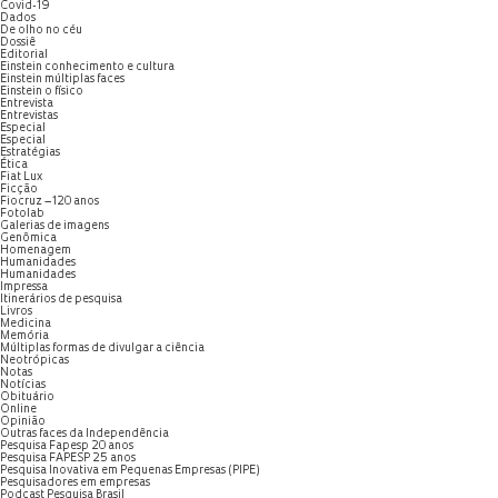
Covid-19
Dados
De olho no céu
Dossiê
Editorial
Einstein conhecimento e cultura
Einstein múltiplas faces
Einstein o físico
Entrevista
Entrevistas
Especial
Especial
Estratégias
Ética
Fiat Lux
Ficção
Fiocruz – 120 anos
Fotolab
Galerias de imagens
Genômica
Homenagem
Humanidades
Humanidades
Impressa
Itinerários de pesquisa
Livros
Medicina
Memória
Múltiplas formas de divulgar a ciência
Neotrópicas
Notas
Notícias
Obituário
Online
Opinião
Outras faces da Independência
Pesquisa Fapesp 20 anos
Pesquisa FAPESP 25 anos
Pesquisa Inovativa em Pequenas Empresas (PIPE)
Pesquisadores em empresas
Podcast Pesquisa Brasil