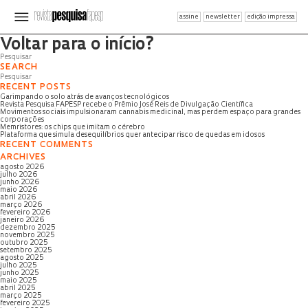
assine
newsletter
edição impressa
Página não encontrada
Voltar para o início?
SEARCH
RECENT POSTS
Garimpando o solo atrás de avanços tecnológicos
Revista Pesquisa FAPESP recebe o Prêmio José Reis de Divulgação Científica
Movimentos sociais impulsionaram cannabis medicinal, mas perdem espaço para grandes
corporações
Memristores: os chips que imitam o cérebro
Plataforma que simula desequilíbrios quer antecipar risco de quedas em idosos
RECENT COMMENTS
ARCHIVES
agosto 2026
julho 2026
junho 2026
maio 2026
abril 2026
março 2026
fevereiro 2026
janeiro 2026
dezembro 2025
novembro 2025
outubro 2025
setembro 2025
agosto 2025
julho 2025
junho 2025
maio 2025
abril 2025
março 2025
fevereiro 2025