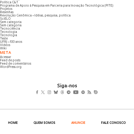
Política C&T
Programa de Apoio à Pesquisa em Parceria para Inovação Tecnológica (PITE)
Projetos
Resenhas
Revolução Genômica – Idéias, pesquisa, política
SciELO
Sem categoria
Sem categoria
Tecnociência
Tecnologia
Tecnologia
Teste
UFRJ – 100 anos
Vídeos
Wiki
META
Acessar
Feed de posts
Feed de comentários
WordPress.org
Siga-nos
HOME
QUEM SOMOS
ANUNCIE
FALE CONOSCO