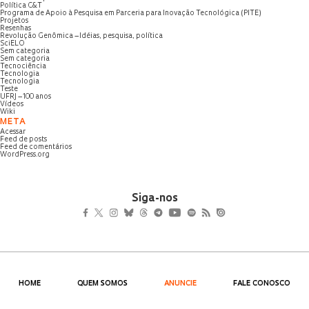
Política C&T
Programa de Apoio à Pesquisa em Parceria para Inovação Tecnológica (PITE)
Projetos
Resenhas
Revolução Genômica – Idéias, pesquisa, política
SciELO
Sem categoria
Sem categoria
Tecnociência
Tecnologia
Tecnologia
Teste
UFRJ – 100 anos
Vídeos
Wiki
META
Acessar
Feed de posts
Feed de comentários
WordPress.org
Siga-nos
HOME
QUEM SOMOS
ANUNCIE
FALE CONOSCO