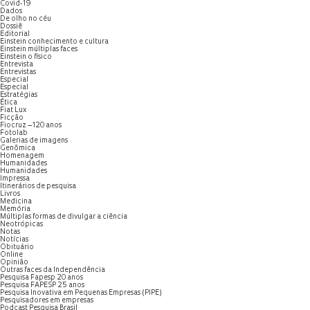
Covid-19
Dados
De olho no céu
Dossiê
Editorial
Einstein conhecimento e cultura
Einstein múltiplas faces
Einstein o físico
Entrevista
Entrevistas
Especial
Especial
Estratégias
Ética
Fiat Lux
Ficção
Fiocruz – 120 anos
Fotolab
Galerias de imagens
Genômica
Homenagem
Humanidades
Humanidades
Impressa
Itinerários de pesquisa
Livros
Medicina
Memória
Múltiplas formas de divulgar a ciência
Neotrópicas
Notas
Notícias
Obituário
Online
Opinião
Outras faces da Independência
Pesquisa Fapesp 20 anos
Pesquisa FAPESP 25 anos
Pesquisa Inovativa em Pequenas Empresas (PIPE)
Pesquisadores em empresas
Podcast Pesquisa Brasil