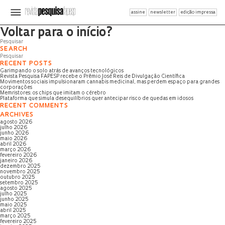
assine
newsletter
edição impressa
Página não encontrada
Voltar para o início?
SEARCH
RECENT POSTS
Garimpando o solo atrás de avanços tecnológicos
Revista Pesquisa FAPESP recebe o Prêmio José Reis de Divulgação Científica
Movimentos sociais impulsionaram cannabis medicinal, mas perdem espaço para grandes
corporações
Memristores: os chips que imitam o cérebro
Plataforma que simula desequilíbrios quer antecipar risco de quedas em idosos
RECENT COMMENTS
ARCHIVES
agosto 2026
julho 2026
junho 2026
maio 2026
abril 2026
março 2026
fevereiro 2026
janeiro 2026
dezembro 2025
novembro 2025
outubro 2025
setembro 2025
agosto 2025
julho 2025
junho 2025
maio 2025
abril 2025
março 2025
fevereiro 2025